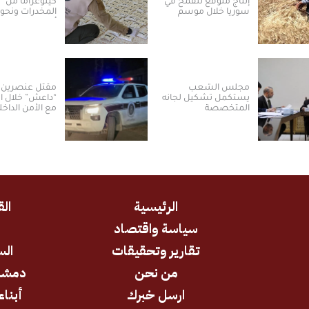
إنتاج متوقع للقمح في
كيلوغراماً من
سوريا خلال موسم
2026
ألف حبة في ريف
القنيطرة
مجلس الشعب
مقتل عنصرين 
يستكمل تشكيل لجانه
“داعش” خلال ا
المتخصصة
مع الأمن الداخ
السيدة زينب
الرئيسية
الق
سياسة واقتصاد
د
تقارير وتحقيقات
الس
من نحن
دمشق
ارسل خبرك
أبناء