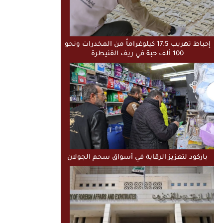
إحباط تهريب 17.5 كيلوغراماً من المخدرات ونحو
100 ألف حبة في ريف القنيطرة
باركود لتعزيز الرقابة في أسواق سحم الجولان