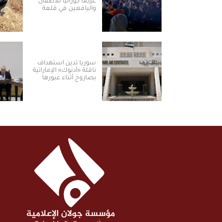
عرضاً كورالياً للأطفال
واليافعين في قلعة
دمشق
سوريا تدين استهداف
ناقلة «أدنوك» الإماراتية
بصاروخ أثناء عبورها
مضيق هرمز