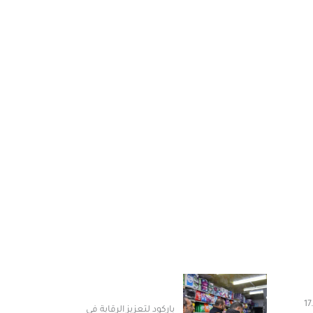
هريب 17.5
باركود لتعزيز الرقابة في