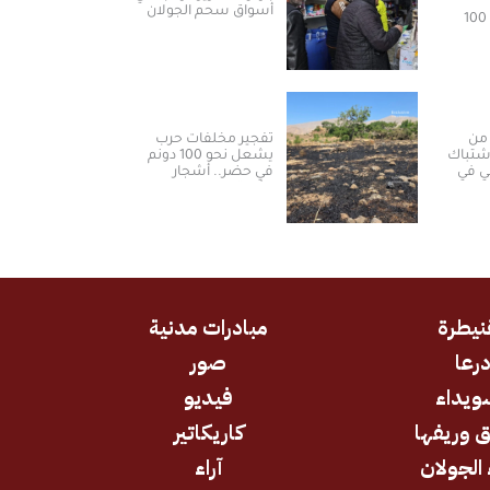
أسواق سحم الجولان
المخدرات ونحو 100
من
تفجير مخلفات حرب
شتباك
يشعل نحو 100 دونم
لي في
في حضر.. أشجار
مثمرة تحترق ومزارعون
يطالبون بالتعويض
نيطرة
مبادرات مدنية
رعا
صور
ويداء
فيديو
 وريفها
كاريكاتير
 الجولان
آراء