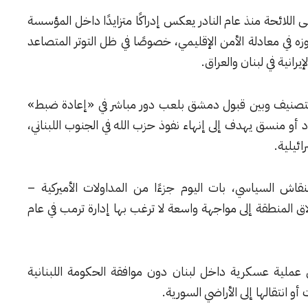
ن إدراج سورية على اللائحة منذ عام النادر يعكس إدراكًا متزايدًا داخل المؤسسة
زه في معادلة الأمن الإقليمي، خصوصًا في ظل التوتر المتصاعد
رانية في لبنان والعراق.
التصنيف وبين قبول دمشق بلعب دور مباشر في «إعادة ضبط»
أو منسق يهدف إلى إنهاء نفوذ حزب الله في الجنوب اللبناني،
ائيلية.
قاش السياسي، بات اليوم جزءًا من المداولات الأميركية –
 المنطقة إلى مواجهة واسعة لا ترغب بها إدارة ترمب في عام
عملية عسكرية داخل لبنان دون موافقة الحكومة اللبنانية
و انتقالها إلى الأراضي السورية.