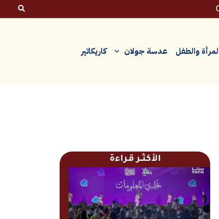
لمرأة والطفل
عدسة جولان
كاريكاتير
الأكثــر قـراءة