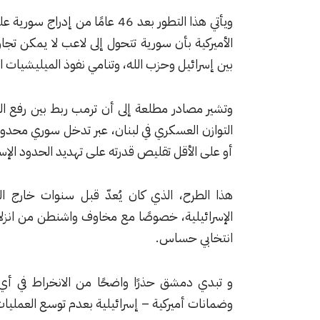
ويأتي هذا التطور بعد 46 عامًا م
الأميركية بأن سورية تتحول إلى لاعب لا يمكن تجاو
بين إسرائيل وحزب الله، وتنامي نفوذ الميليشيات الإي
وتشير مصادر مطلعة إلى أن ترمب ربط بين رفع 
التوازن العسكري في لبنان، عبر تدخل سوري محدود 
أو على الأقل تقليص قدرته على تهديد الحدود الإسر
هذا الطرح، الذي كان يُعدّ قبل سنوات خارج الن
الإسرائيلية، خصوصًا مع مخاوف واشنطن من انزلاق
انتخابي حساس.
و تبدي دمشق حذرًا واضحًا من الانخراط في أي 
وضمانات أميركية – إسرائيلية بعدم توسع العمليات أ