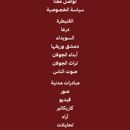
تواصل معنا
سياسة الخصوصية
القنيطرة
درعا
السويداء
دمشق وريفها
أبناء الجولان
تراث الجولان
صوت الناس
مبادرات مدنية
صور
فيديو
كاريكاتير
آراء
تحليلات