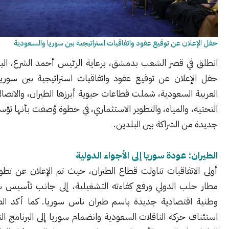
ان عن توقيع عقود واتفاقيات استراتيجية بين سوريا والسعودية
ي قصر الشعب بدمشق، برعاية الرئيس أحمد الشرع، اليوم السبت،
علان عن توقيع عقود واتفاقيات استراتيجية بين سوريا والمملكة
السعودية، شملت قطاعات حيوية أبرزها الطيران، والاتصالات، والبنية
 والمياه، والتطوير الاستثماري، في خطوة وُصفت بأنها تؤسس لمرحلة
 الشراكة بين البلدين.
 عودة سوريا إلى الأجواء الدولية
اتفاقيات تناولت قطاع الطيران، حيث تم الإعلان عن تطوير وتشغيل
ب الدولي ورفع كفاءته التشغيلية، إلى جانب تأسيس شركة طيران
قتصادية جديدة باسم طيران ناس سوريا. كما أكد الطرفان على
حركة الناقلات السعودية وانضمام سوريا إلى البرنامج التعاوني لأمن