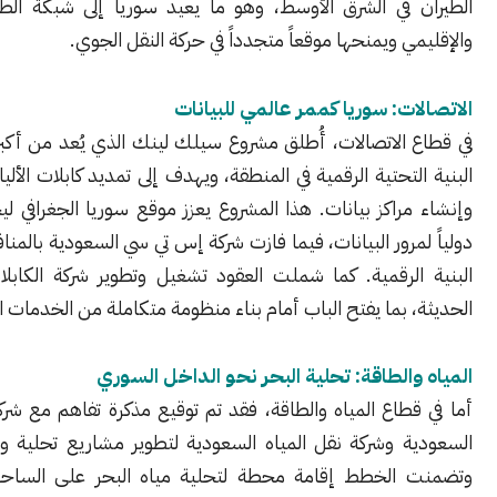
 في الشرق الأوسط، وهو ما يعيد سوريا إلى شبكة الطيران الدولي
ي ويمنحها موقعاً متجدداً في حركة النقل الجوي.
ات: سوريا كممر عالمي للبيانات
 الاتصالات، أُطلق مشروع سيلك لينك الذي يُعد من أكبر مشروعات
لتحتية الرقمية في المنطقة، ويهدف إلى تمديد كابلات الألياف الضوئية
راكز بيانات. هذا المشروع يعزز موقع سوريا الجغرافي ليجعلها ممراً
مرور البيانات، فيما فازت شركة إس تي سي السعودية بالمنافسة لتطوير
الرقمية. كما شملت العقود تشغيل وتطوير شركة الكابلات السورية
 بما يفتح الباب أمام بناء منظومة متكاملة من الخدمات الرقمية.
والطاقة: تحلية البحر نحو الداخل السوري
طاع المياه والطاقة، فقد تم توقيع مذكرة تفاهم مع شركة أكوا باور
ة وشركة نقل المياه السعودية لتطوير مشاريع تحلية ونقل المياه.
الخطط إقامة محطة لتحلية مياه البحر على الساحل السوري،