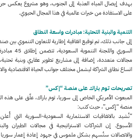
صال المياه العذبة إلى الجنوب، وهو مشروع يعكس حرص دمشق
تفادة من خبرات عالمية في هذا المجال الحيوي.
والبنية التحتية: مبادرات واسعة النطاق
 ذلك، تم توقيع اتفاقية إطارية للتعاون التنموي بين صندوق التنمية
السوري واللجنة التنموية السعودية، تتضمن إطلاق 45 مبادرة تنموية في
متعددة، إضافة إلى مشاريع تطوير عقاري وبنية تحتية، ما يعكس
اق الشراكة ليشمل مختلف جوانب الحياة الاقتصادية والاجتماعية.
ت توم باراك على منصة “إكس”
الأمريكي الخاص إلى سوريا، توم باراك، علّق على هذه التطورات عبر
إكس”، حيث كتب:
بالاتفاقيات الاستثمارية السعودية-السورية التي أُعلن عنها هذا
. إن الشراكات الاستراتيجية في مجالات الطيران والبنية التحتية
لات ستُسهم بشكل ملموس في جهود إعادة إعمار سوريا. وكما شدد