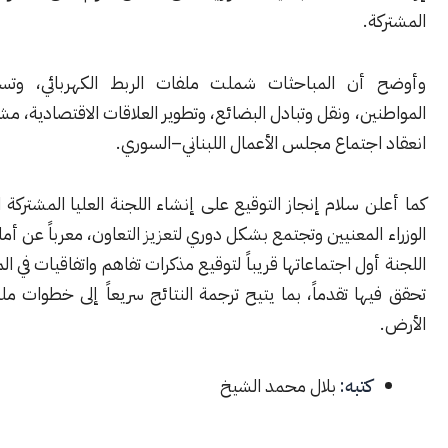
.
أن المباحثات شملت ملفات الربط الكهربائي، وتسهيل حركة
ن، ونقل وتبادل البضائع، وتطوير العلاقات الاقتصادية، مشيراً إلى قرب
جتماع مجلس الأعمال اللبناني–السوري.
 سلام إنجاز التوقيع على إنشاء اللجنة العليا المشتركة التي ستضم
المعنيين وتجتمع بشكل دوري لتعزيز التعاون، معرباً عن أمله بأن تعقد
ول اجتماعاتها قريباً لتوقيع مذكرات تفاهم واتفاقيات في المجالات التي
ا تقدماً، بما يتيح ترجمة النتائج سريعاً إلى خطوات ملموسة على
كتبه:
بلال محمد الشيخ