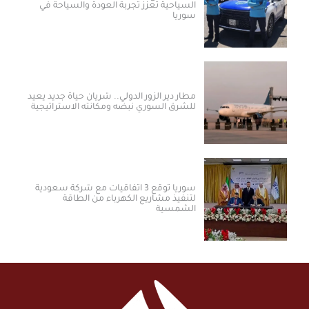
السياحية تعزز تجربة العودة والسياحة في
سوريا
مطار دير الزور الدولي.. شريان حياة جديد يعيد
للشرق السوري نبضه ومكانته الاستراتيجية
سوريا توقع 3 اتفاقيات مع شركة سعودية
لتنفيذ مشاريع الكهرباء من الطاقة
الشمسية