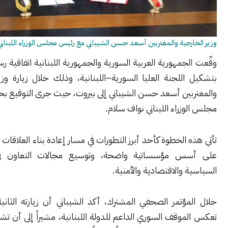
رجية والمغتربين أسعد حسن الشيباني مع رئيس مجلس الوزراء اللبناني نواف سلام.
جمهورية العربية السورية والجمهورية اللبنانية اتفاقية رسمية تقضي
للجنة العليا السورية–اللبنانية، وذلك خلال زيارة وزير الخارجية
بين أسعد حسن الشيباني إلى بيروت، حيث جرى التوقيع بحضور رئيس
زراء اللبناني نواف سلام.
 الخطوة كأحد أبرز التطورات في مسار إعادة بناء العلاقات بين البلدين
س مؤسساتية واضحة، وتوسيع مجالات التعاون في الملفات
 والاقتصادية والأمنية.
ؤتمر الصحفي المشترك، أكد الشيباني أن زيارته الثانية إلى لبنان
وقف السوري الداعم للدولة اللبنانية، مشيراً إلى أن تشكيل اللجنة