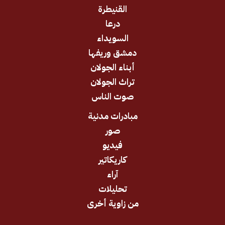
القنيطرة
درعا
السويداء
دمشق وريفها
أبناء الجولان
تراث الجولان
صوت الناس
مبادرات مدنية
صور
فيديو
كاريكاتير
آراء
تحليلات
من زاوية أخرى