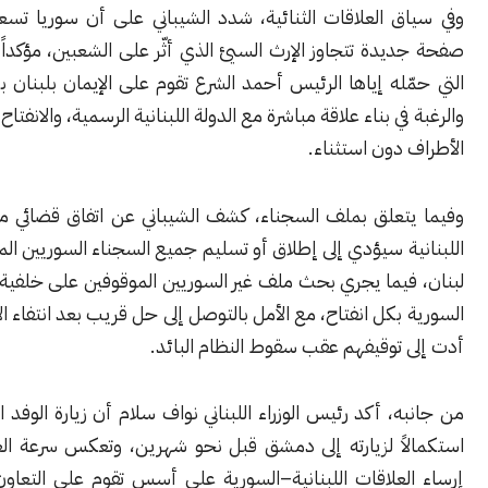
ق العلاقات الثنائية، شدد الشيباني على أن سوريا تسعى إلى فتح
دة تتجاوز الإرث السيئ الذي أثّر على الشعبين، مؤكداً أن الرسالة
له إياها الرئيس أحمد الشرع تقوم على الإيمان بلبنان بكل أطيافه
في بناء علاقة مباشرة مع الدولة اللبنانية الرسمية، والانفتاح على جميع
دون استثناء.
تعلق بملف السجناء، كشف الشيباني عن اتفاق قضائي مع الحكومة
ة سيؤدي إلى إطلاق أو تسليم جميع السجناء السوريين الموجودين في
يما يجري بحث ملف غير السوريين الموقوفين على خلفية دعم الثورة
بكل انفتاح، مع الأمل بالتوصل إلى حل قريب بعد انتفاء الأسباب التي
 توقيفهم عقب سقوط النظام البائد.
، أكد رئيس الوزراء اللبناني نواف سلام أن زيارة الوفد السوري تأتي
اً لزيارته إلى دمشق قبل نحو شهرين، وتعكس سرعة العمل لإعادة
لعلاقات اللبنانية–السورية على أسس تقوم على التعاون والمصالح