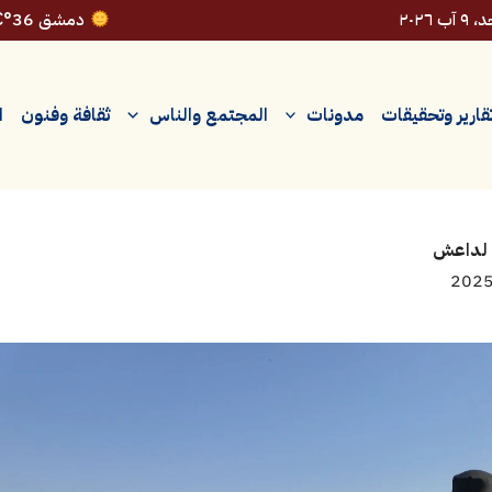
 آب ٢٠٢٦
دمشق 36°C
قارير وتحقيقات
مدونات
المجتمع والناس
ثقافة وفنون
ا
ع لداعش