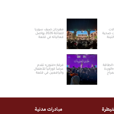
لات
مهرجان صيف سوريا
ات صحية
للعائلة 2026 يواصل
تينة
فعالياته في قلعة
دمشق
الطاقة
فرقة «فنون» تقدم
الوردة
عرضاً كورالياً للأطفال
مراح
واليافعين في قلعة
دمشق
نيطرة
مبادرات مدنية