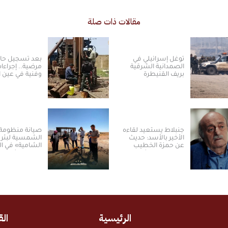
مقالات ذات صلة
توغل إسرائيلي في
بعد تسجيل حا
الصمدانية الشرقية
مرضية.. إجراء
بريف القنيطرة
وفنية في عين ال
بالقنيطرة
جنبلاط يستعيد لقاءه
صيانة منظومة 
الأخير بالأسد: حديث
الشمسية لبئر «
عن حمزة الخطيب
الشامية» في ال
وتحذير من مشاريع
بريف دمشق
تقسيم سوريا
الرئيسية
الق