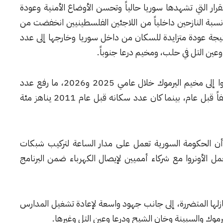
رار التي تشهدها سوريا حالياً وتحسن الأوضاع الأمنية وعودة
نسبة النازحين داخلياً من اللاجئين الفلسطينيين انخفضت من
ن بالمئة حالياً، نتيجة عودة متزايدة للسكان من داخل سوريا وخارجها إلى عدد
ين التل في حلب، ومخيم درعا جنوباً.
وكشف أن نحو خمسة وأربعين ألف شخص عادوا إلى مخيم اليرموك خلال عامي 2025 و2026، ما رفع عدد
سكانه إلى نحو ستين ألفاً، مقارنة بخمسة عشر ألفاً قبل عام، بينما كان عدد سكانه قبل عام 2011 يناهز مئة
بي أن الحكومة السورية تعمل على مدار الساعة لتركيب شبكات
ل الأونروا مع شركاء أمميين لإيصال الكهرباء ضمن البرنامج
نازلها المتضررة، إلى جانب جهود واسعة لإعادة تشغيل المدارس
يرموك والسبينة وخان الشيح ودرعا وعين التل وغيرها.