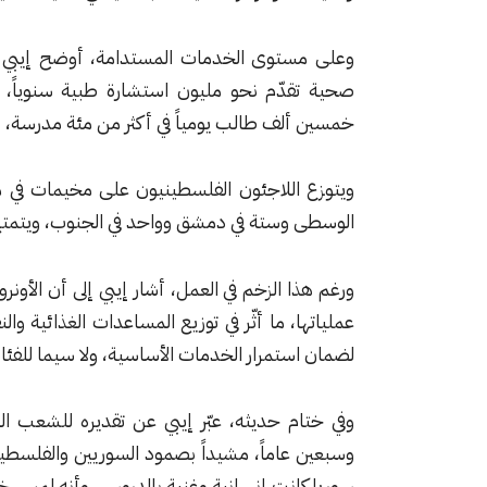
وعلى مستوى الخدمات المستدامة، أوضح إيبي أ
صحية تقدّم نحو مليون استشارة طبية سنوياً، 
خمسين ألف طالب يومياً في أكثر من مئة مدرسة، إل
ويتوزع اللاجئون الفلسطينيون على مخيمات في مخ
الوسطى وستة في دمشق وواحد في الجنوب، ويتمتع 
ورغم هذا الزخم في العمل، أشار إيبي إلى أن الأونرو
عملياتها، ما أثّر في توزيع المساعدات الغذائية وا
لضمان استمرار الخدمات الأساسية، ولا سيما للفئات 
وفي ختام حديثه، عبّر إيبي عن تقديره للشعب ال
وسبعين عاماً، مشيداً بصمود السوريين والفلسطيني
سوريا كانت إنسانية وغنية بالدروس، وأنه لمس خلاله