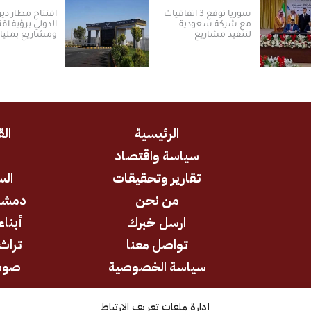
سوريا توقع 3 اتفاقيات
افتتاح مطار دير 
مع شركة سعودية
الدولي برؤية اق
لتنفيذ مشاريع
ومشاريع بمليا
الكهرباء من الطاقة
الدولارات ​
الشمسية
الرئيسية
الق
سياسة واقتصاد
د
تقارير وتحقيقات
الس
من نحن
دمشق
ارسل خبرك
أبناء
تواصل معنا
تراث 
سياسة الخصوصية
صوت
إدارة ملفات تعريف الارتباط