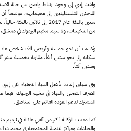
ولفت إيبي إلى وجود ارتباط واضح بين حالة الاستق
اللاجئين الفلسطينيين إلى مخيماتهم، موضحاً أن 
ستين بالمئة عام 2017 إلى ثلاثي
من المخيمات، ولا سيما مخيم اليرموك في دمشق، وع
وستين ألفاً.
وفي سياق إعادة تأهيل البنية التحتية، بيّن إي
الصرف الصحي والمياه في مخيم اليرموك، فيما تعم
المشترك لدعم العودة القائم على المناطق.
كما دعمت الوكالة أكثر من ألفي عائلة في ترميم م
والعيادات ومراكز التنمية المجتمعية في مخيمات ال