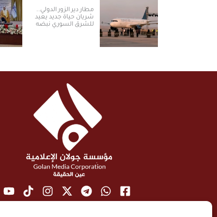
مطار دير الزور الدولي..
شريان حياة جديد يعيد
للشرق السوري نبضه
ومكانته الاستراتيجية