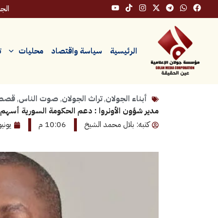
خطي
الجمعة،
لى
لمحتوى
الرئيسية
سياسة واقتصاد
محليات
ت
أبناء الجولان
,
تراث الجولان
,
صوت الناس
,
قصص 
مدير شؤون الأونروا : دعم الحكومة السورية أسهم ف
كتبه: بلال محمد الشيخ
10:06 م
يونيو 30, 6