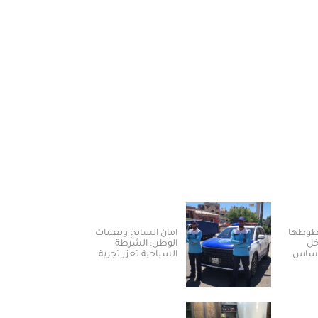
خطوطها
أمان السائح ونغمات
خل
الوطن: الشرطة
لمساس
السياحية تعزز تجربة
العودة والسياحة في
سوريا