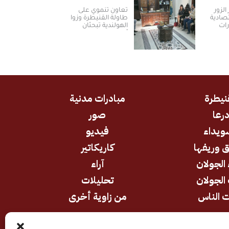
الزور
تعاون تنموي على
تصادية
طاولة القنيطرة وزوا
رات
الهولندية تبحثان
أولويات المرحلة
المقبلة
نيطرة
مبادرات مدنية
رعا
صور
ويداء
فيديو
 وريفها
كاريكاتير
 الجولان
آراء
الجولان
تحليلات
 الناس
من زاوية أخرى