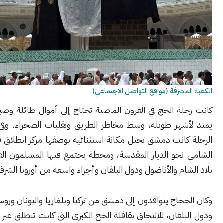
مشرفة (مواقع التواصل الاجتماعي)
ة الحج في القرون الماضية تحتاج إلى أموال طائلة وصبرٍ على سفر
شهر طويلة، وسط مخاطر الطريق وتقلبات الصحراء. وفي قلب تلك
كانت
دمشق
تحتل مكانة استثنائية بوصفها مركز انطلاق قوافل الحج
نحو الديار المقدسة، ومحطة يجتمع فيها المسلمون القادمون من
ام والأناضول ودول البلقان وأجزاء واسعة من أوروبا الشرقية.
حجاج يتوافدون إلى دمشق من
تركيا
و
بلغاريا
و
اليونان
و
روسيا
و
أوكرانيا
لقان، للالتحاق بقافلة الحج الكبرى التي كانت تنطلق عبر “درب الحج