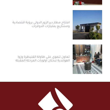
افتتاح مطار دير الزور الدولي برؤية اقتصادية
ومشاريع بمليارات الدولارات ​
تعاون تنموي على طاولة القنيطرة وزوا
الهولندية تبحثان أولويات المرحلة المقبلة