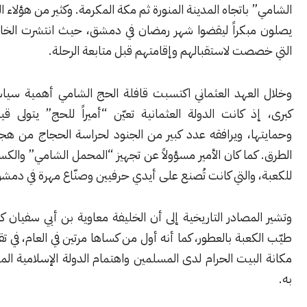
 باتجاه
المدينة المنورة
ثم
مكة المكرمة
. وكثير من هؤلاء الحجاج كانوا
بكراً ليقضوا شهر رمضان في دمشق، حيث انتشرت الخانات والزوايا
صت لاستقبالهم وإقامتهم قبل متابعة الرحلة.
لعهد العثماني اكتسبت قافلة الحج الشامي أهمية سياسية ودينية
 كانت الدولة العثمانية تعيّن “أميراً للحج” يتولى قيادة القافلة
ا، ويرافقه عدد كبير من الجنود لحراسة الحجاج من هجمات قطّاع
ما كان الأمير مسؤولاً عن تجهيز “المحمل الشامي” والكسوة الشريفة
والتي كانت تُصنع على أيدي حرفيين وصنّاع مهرة في دمشق.
مصادر التاريخية إلى أن الخليفة
معاوية بن أبي سفيان
كان أول من
عبة بالعطور، كما أنه أول من كساها مرتين في العام، في تقليد يعكس
بيت الحرام لدى المسلمين واهتمام الدولة الإسلامية المبكر بالعناية