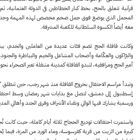
تعلق بالحج، بخط كبار الخطاطين في الدولة العثمانية، ثم يُثبت على
 الذي يوضع فوق جمل ضخم مخصص لهذه المهمة وحدها، ويحمل
ً الكسوة السلطانية للكعبة المشرفة.
افلة الحج تضم فئات عديدة من العاملين والخدم، بينهم السقاة
ون والعكّامة وأصحاب المشاعل والخيم والبياطرة والجنود، إضافة إلى
ج ومرافقيه، لتبدو القافلة كمدينة متنقلة تعبر الصحراء نحو الحجاز.
اسم الاحتفال بخروج القافلة منذ شهر رجب، حين تنطلق “الصُّرّة” من
ل
إلى دمشق، لتصل مع بدايات شهر رمضان وسط احتفالات شعبية
شارك فيها الوالي ونقباء الأشراف وفرق الجند وأهالي المدينة.
احتفالات توديع الحجاج ثلاثة أيام كاملة، حيث كانت تُجلب كميات
 الزيت من قرية كفرسوسة، وماء الورد من المزة، فيما يُخصص اللوز