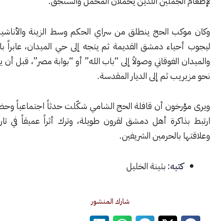
الجملين اللذين يحملان المحمل والسنجق.
كب الحج ينطلق من سراي الحكم وسط الزينة والأناشيد والمباخر،
حياء دمشق القديمة ثم يتجه إلى حي الميدان، عابراً باب المصلى
 الفوقاني وصولاً إلى “باب الله” أو “بوابة مصر”، قبل أن يتابع طريقه
يب ثم إلى الديار المقدسة.
خون أن قافلة الحج الشامي شكّلت حدثاً اجتماعياً وحضارياً ضخماً
اكرة أهل دمشق لقرون طويلة، وترك أثراً عميقاً في تاريخ المدينة
 بالحرمين الشريفين.
كتبه:
بثينة الخليل
شارك المنشور