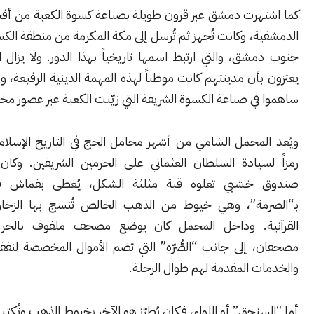
هرت دمشق عبر قرون طويلة بصناعة كسوة الكعبة من أفخر الأقمشة
، وكانت تُجهز ثم تُرسل إلى مكة المكرمة من منطقة
الكسوة
الواقعة
ق، والتي ارتبط اسمها تاريخياً بهذا الدور. ولا يزال الدمشقيون
أن مدينتهم كانت موطناً لهذه المهمة الدينية الرفيعة، وأن حرفييها
ي صناعة الكسوة الشريفة التي زيّنت الكعبة عبر عصور مختلفة.
لمحمل الشامي من أشهر محامل الحج في التاريخ الإسلامي، إذ مثّل
سيادة السلطان العثماني على الحرمين الشريفين. وكان عبارة عن
خشبي تعلوه قبة مثلثة الشكل، يُغطى بقماش فاخر مطرز
مة”، وهي خيوط من الذهب الخالص تُنسج بها الزخارف والآيات
ة. وداخل المحمل كان يوضع مصحف ملفوف بالحرير، وأحياناً
 إلى جانب “الصُّرّة” التي تضم الأموال المخصصة لنفقات الحجاج
 المقدمة لهم طوال الرحلة.
نجق” أو اللواء، فكان يُطرّز هو الآخر بخيوط الذهب وتُكتب عليه آيات