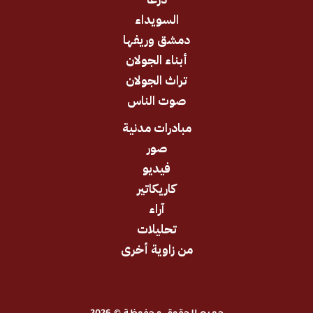
السويداء
دمشق وريفها
أبناء الجولان
تراث الجولان
صوت الناس
مبادرات مدنية
صور
فيديو
كاريكاتير
آراء
تحليلات
من زاوية أخرى