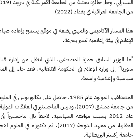
السيبراني، وحاز جائزة بحثية من الجامعة الأمريكية في بيروت (2019) وتكريماً
 العراقية في بغداد (2022).
ار الأكاديمي والمهني يضعه في موقع يسمح بإعادة صياغة دور وزارة
ي بيئة إعلامية تتغير بسرعة.
زير السابق حمزة المصطفى، الذي انتقل من إدارة قناة “تلفزيون
لى وزارة الإعلام في الحكومة الانتقالية، فقد جاء إلى المنصب بخبرة
وإعلامية واسعة.
المصطفى، المولود عام 1985، حاصل على بكالوريوس في العلوم السياسية
من جامعة دمشق (2007)، ودرس الماجستير في العلاقات الدولية قبل فصله
عام 2012 بسبب مواقفه السياسية. لاحقاً نال ماجستيراً في السياسات
المقارنة من معهد الدوحة (2017)، ثم دكتوراه في العلوم الاجتماعية من
ستر البريطانية.