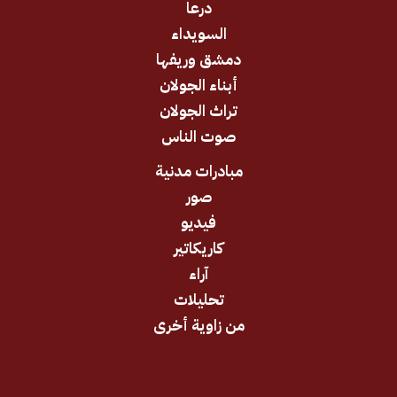
درعا
السويداء
دمشق وريفها
أبناء الجولان
تراث الجولان
صوت الناس
مبادرات مدنية
صور
فيديو
كاريكاتير
آراء
تحليلات
من زاوية أخرى