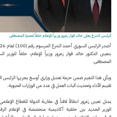
رع يعيّن خالد فواز زعرور وزيراً للإعلام خلفاً لحمزة المصطفى
أصدر الرئيس السوري أحمد الشرع المرسوم رقم (100) لعام 2026 القاضي
لدكتور خالد فواز زعرور وزيراً للإعلام، خلفاً للوزير السابق حمزة
ى.
ا التغيير ضمن حزمة تعديل وزاري أوسع يجريها الرئيس الشرع بهدف
أداء وتحديث آليات العمل في عدد من الوزارات الحيوية.
ين زعرور انتقالاً لافتاً في مقاربة الدولة للقطاع الإعلامي، إذ يجمع
الجديد بين خلفية أكاديمية متخصصة في الإعلام الرقمي وتطوير
ت الإعلامية، وبين خبرة عملية في التعليم والتأهيل والشراكات