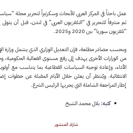
اً في المركز العربي للأبحاث وسكرتيراً لتحرير مجلة “سياسات عربية”،
ً للتحرير في “التلفزيون العربي” في لندن، قبل أن يتولى إدارة شبكة
يا” بين 2020 و2025.
ادر مطلعة، فإن التعديل الوزاري الذي يشمل وزارة الإعلام وعدداً
رات الأخرى يهدف إلى رفع مستوى الفعالية الحكومية، وضبط معايير
وإعادة توجيه السياسات القطاعية بما يتناسب مع أولويات المرحلة
لية. ويُنتظر أن يعلن خلال الأيام المقبلة عن خطوات إضافية ضمن
راجعة الشاملة التي يجريها الرئيس الشرع.
كتبه:
بلال محمد الشيخ
شارك المنشور