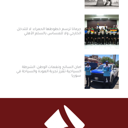
جرمانا ترسم خطوطها الحمراء: لا للتدخل
الخارجي ولا للمساس بالسلم الأهلي
أمان السائح ونغمات الوطن: الشرطة
السياحية تعزز تجربة العودة والسياحة في
سوريا