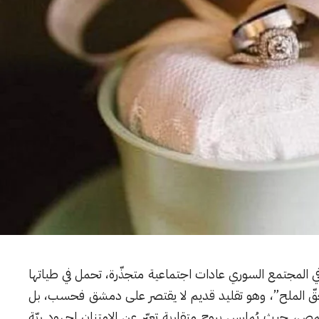
ي المجتمع السوري عادات اجتماعية متجذّرة، تحمل في طياتها
 “حقّ الملح”، وهو تقليد قديم لا يقتصر على دمشق فحسب، بل
مص
، حيث يُمارس بروح متقاربة تعبّر عن الامتنان لجهود ربّة