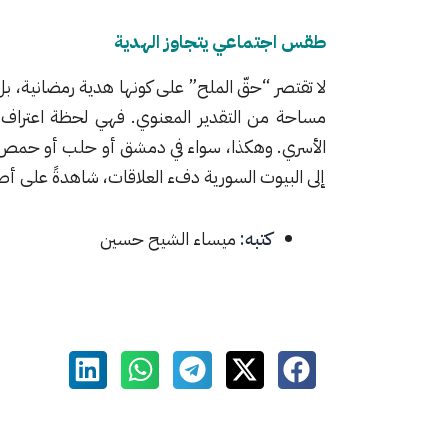
طقس اجتماعي يتجاوز الهدية
لا تقتصر “حقّ الملح” على كونها هدية رمضانية، بل 
مساحة من التقدير المعنوي. فهي لحظة اعتراف بجه
الأسري. وهكذا، سواء في دمشق أو حلب أو حمص، تب
إلى البيوت السورية دفء العلاقات، شاهدةً على أص
كتبه:
ميساء الشيح حسين