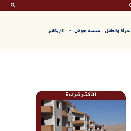
لمرأة والطفل
عدسة جولان
كاريكاتير
الأكثــر قـراءة