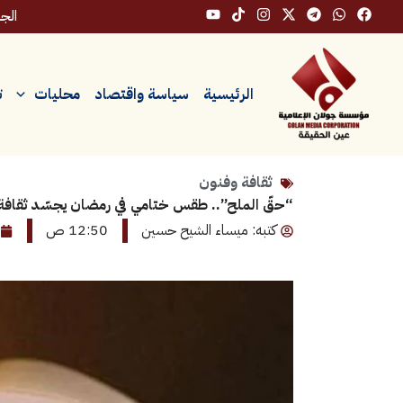
خطي
الجمعة،
لى
لمحتوى
الرئيسية
سياسة واقتصاد
محليات
ت
ثقافة وفنون
“حقّ الملح”.. طقس ختامي في رمضان يجسّد ثقافة ا
كتبه: ميساء الشيح حسين
12:50 ص