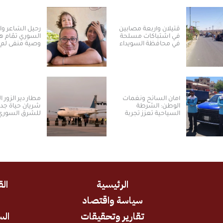
قتيلان وأربعة مصابين
رحيل الشاعر و
في اشتباكات مسلحة
السوري تمّام ه
في محافظة السويداء
وصية منفى لم 
أمان السائح ونغمات
مطار دير الزور ا
الوطن: الشرطة
شريان حياة جدي
السياحية تعزز تجربة
للشرق السوري
العودة والسياحة في
ومكانته الاسترا
سوريا
الرئيسية
الق
سياسة واقتصاد
د
تقارير وتحقيقات
الس