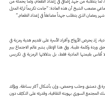
 لما يتطلّبه من جهد إضافي في إعداد الطعام، ولما يحمله من
عي مصعب الشيخ أن هذه العادة: “جاءت تكريماً لربّة المنزل
 شهر رمضان الذي يتطلب جهداً مضاعفاً في إعداد الطعام.”
مادية، إذ يحرص الأزواج وأفراد الأسرة على تقديم هدية رمزية في
تى وردة وكلمة طيبة. وفي هذا الإطار، يشير عالم الاجتماع
بيير
ا تُقاس بقيمتها المادية فقط، بل بدلالاتها الرمزية في تكريس
حاضرة في دمشق وحلب وحمص، وإن بأشكال أكثر بساطة. ويؤكد
المجتمع السوري بهويته الثقافية، وقدرته على التكيّف دون