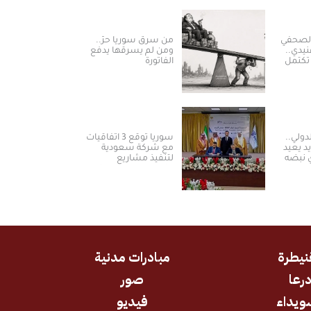
الصحفي
من سرق سوريا حرّ..
نيدي..
ومن لم يسرقها يدفع
تكتمل
الفاتورة
لدولي..
سوريا توقع 3 اتفاقيات
د يعيد
مع شركة سعودية
 نبضه
لتنفيذ مشاريع
تيجية
الكهرباء من الطاقة
الشمسية
نيطرة
مبادرات مدنية
رعا
صور
ويداء
فيديو