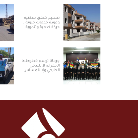
تسليم شقق سكنية
وعودة خدمات حيوية..
حركة خدمية وتنموية
نشطة بريف دمشق
جرمانا ترسم خطوطها
الحمراء: لا للتدخل
الخارجي ولا للمساس
بالسلم الأهلي