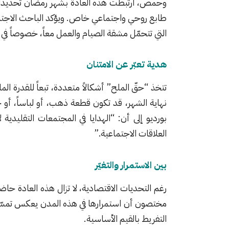
و
حمص
، ارتبطت هذه العادة بشهر رمضان تحديداً،
طابع روحي واجتماعي خاص. ويؤكد الباحث الاجتما
التي تتحمّل مشقة الصيام والعمل معاً، خصوصاً في
هدية تعبّر عن الامتنان
تتخذ “حقّ الملح” أشكالاً متعددة، تبعاً للقدرة ال
نهاية الشهر، قد تكون قطعة ذهب، أو لباساً، أو ح
بورديو
إلى أن: “الهدايا في المجتمعات التقليدية ل
العلاقات الاجتماعية.”
بين الاستمرار والتغيّر
رغم التحديات الاقتصادية، لا تزال هذه العادة 
مختصون أن استمرارها في هذه المدن يعكس تمسّك 
التفريط بالقيم الأساسية.