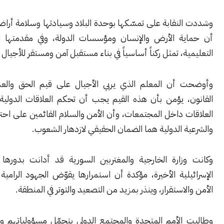
نقابة على تمسّكها بوحدة البلاد وسيادتها وسلامة أراضيها، معتبرة
ة الأرض والإنسان ومؤسسات الدولة، وفي مقدمتها المؤسسات
ة، تمثل ركناً أساسياً في بناء مستقبل آمن ومستقر للأجيال القادمة.
أن المعلم الذي يربي الأجيال على قيم الحق والعدل واحترام
، يؤمن بأن هذه القيم يجب أن تحكم العلاقات الدولية كما تحكم
 داخل المجتمعات، وأن الأمن والسلام القائمين على احترام السيادة
 الدولية هما الضمان الحقيقي لازدهار الشعوب.
زارة الخارجية والمغتربين السورية قد أدانت بدورها الاعتداءات
لية الأخيرة، مؤكدة أن استمرارها يقوّض الجهود الرامية إلى ترسيخ
لاستقرار، وينذر بمزيد من التصعيد والتوتر في المنطقة.
الأمم المتحدة والمجتمع الدولي بتحمّل مسؤولياتهم والعمل على