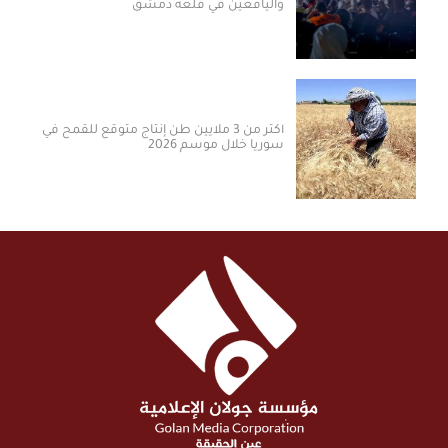
واليافعين في قلعة دمشق
أكثر من 3 ملايين طن إنتاج متوقع للقمح في
سوريا خلال موسم 2026