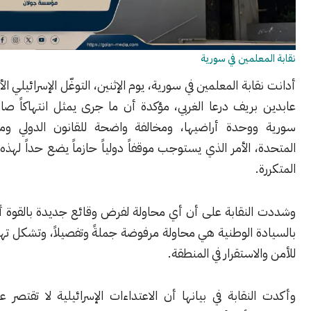
علمين في سورية
ابة المعلمين في سورية، يوم الإثنين، التوغّل الإسرائيلي الأخير في قرية
ريف درعا الغربي، مؤكدة أن ما جرى يمثل انتهاكاً صارخاً لسيادة
وحدة أراضيها، ومخالفة واضحة للقانون الدولي وميثاق الأمم
 الأمر الذي يستوجب موقفاً دولياً حازماً يضع حداً لهذه الاعتداءات
.
لنقابة على أن أي محاولة لفرض وقائع جديدة بالقوة أو المساس
 الوطنية هي محاولة مرفوضة جملةً وتفصيلاً، وتشكل تهديداً مباشراً
لاستقرار في المنطقة.
نقابة في بيانها أن الاعتداءات الإسرائيلية لا تقتصر على الجانب