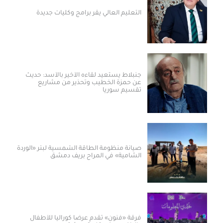
التعليم العالي يقر برامج وكليات جديدة
جنبلاط يستعيد لقاءه الأخير بالأسد: حديث
عن حمزة الخطيب وتحذير من مشاريع
تقسيم سوريا
صيانة منظومة الطاقة الشمسية لبئر «الوردة
الشامية» في المراح بريف دمشق
فرقة «فنون» تقدم عرضاً كورالياً للأطفال