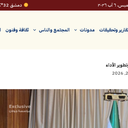
، ٦ آب ٢٠٢٦
دمشق 32°C
قارير وتحقيقات
مدونات
المجتمع والناس
ثقافة وفنون
ا
طوير الأداء