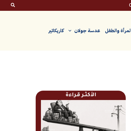
لمرأة والطفل
عدسة جولان
كاريكاتير
الأكثــر قـراءة