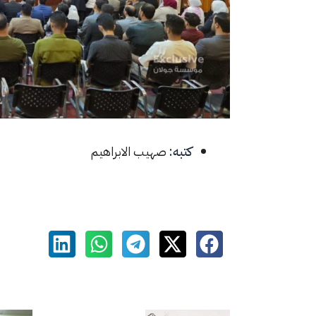
كتبه:
صهيب الابراهيم