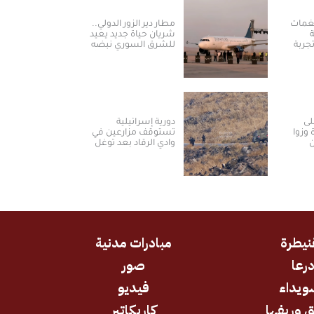
نغمات
مطار دير الزور الدولي..
شريان حياة جديد يعيد
جربة
للشرق السوري نبضه
ة في
ومكانته الاستراتيجية
لى
دورية إسرائيلية
 وزوا
تستوقف مزارعين في
ن
وادي الرقاد بعد توغل
جديد بريف درعا الغربي
نيطرة
مبادرات مدنية
رعا
صور
ويداء
فيديو
 وريفها
كاريكاتير