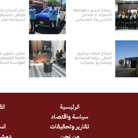
جرمانا ترسم خطوطها
أمان السائح و
الحمراء: لا للتدخل
الوطن: الشرطة
الخارجي ولا للمساس
السياحية تعزز ت
بالسلم الأهلي
العودة والسياح
سوريا
افتتاح مطار دير الزور
تعاون تنموي ع
الدولي برؤية اقتصادية
طاولة القنيطرة
ومشاريع بمليارات
الهولندية تبحثا
الدولارات ​
أولويات المرحلة
المقبلة
الرئيسية
الق
سياسة واقتصاد
د
تقارير وتحقيقات
الس
من نحن
دمشق