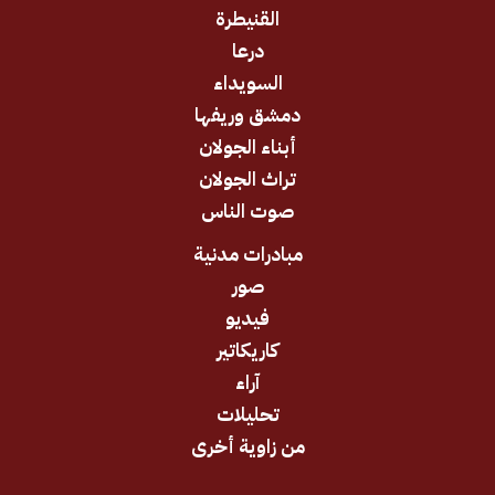
القنيطرة
درعا
السويداء
دمشق وريفها
أبناء الجولان
تراث الجولان
صوت الناس
مبادرات مدنية
صور
فيديو
كاريكاتير
آراء
تحليلات
من زاوية أخرى