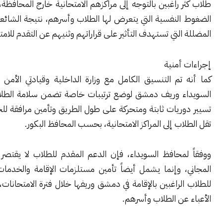
ر راغبين ‏بالتوجه إلى مراكزهم الامتحانية خارج ‏المحافظة، إضافة إلى
النفسية التي يتعرض ‏لها الطلاب وأسرهم، نتيجة الشائعات والأخبار
التي ‏تستهدف التأثير على قراراتهم وثنيهم عن التقدم للامتحانات‎.‎
أمنية
تم التنسيق الكامل مع وزارة الداخلية ‏وقيادتي الأمن ‏الداخلي في
ء وريف دمشق لوضع ‏ترتيبات خاصة تضمن سلامة ‏الطلاب، شملت
ريات ‏ثابتة ومتحركة على طول الطريق وتأمين ‏مرافقة للحافلات التي
ى المراكز الامتحانية‎، بحسب المحافظ البكور.
لمحافظ السويداء، فإن الدعم المقدم للطلاب لا يقتصر على النقل
، وإنما ‏يشمل أيضاً تأمين مستلزمات الإقامة والخدمات ‏الأساسية
لراغبين ‏بالإقامة في دمشق وريفها خلال فترة ‏الامتحانات، بما يخفف
ن ‏الطلاب وأسرهم‎.‎