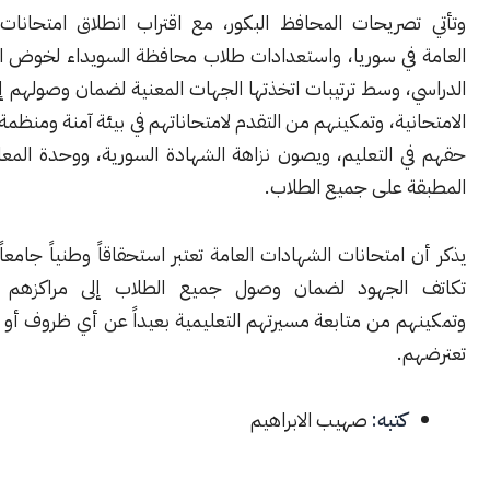
صريحات المحافظ البكور، مع اقتراب انطلاق امتحانات الشهادات
في سوريا، واستعدادات طلاب ‏محافظة السويداء لخوض استحقاقهم
 وسط ‏ترتيبات اتخذتها الجهات ‏المعنية لضمان وصولهم إلى مراكزهم
نية، وتمكينهم من التقدم ‏لامتحاناتهم في بيئة آمنة ومنظمة، ‏بما يحفظ
التعليم، ويصون نزاهة ‏الشهادة السورية، ‏ووحدة المعايير الوطنية
على جميع الطلاب‎.‎
امتحانات الشهادات العامة تعتبر استحقاقاً وطنياً جامعاً، ‏يستوجب
الجهود لضمان وصول جميع الطلاب إلى ‏مراكزهم الامتحانية،
 من ‏متابعة مسيرتهم التعليمية بعيداً ‏عن أي ظروف أو تحديات قد
‎
كتبه:
صهيب الابراهيم