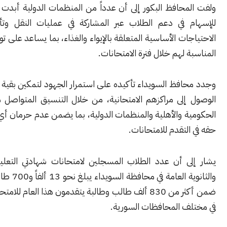
حافظ البكور إلى أن عدداً من المنظمات الدولية أبدت ‏استعدادها
 ‏في دعم الطلاب عبر المشاركة في عمليات ‏النقل وتأمين بعض
ات ‏الأساسية المتعلقة بالإيواء ‏والغذاء، بما يساعد على توفير الظروف
‏لهم خلال فترة ‏الامتحانات‎.‎
فظ السويداء تأكيده على استمرار الجهود لتمكين بقية ‏الطلاب من
 إلى مراكزهم الامتحانية، من خلال ‏التنسيق المتواصل مع الجهات
ة والأهلية والمنظمات ‏الدولية، بما يضمن عدم حرمان أي طالب من
لتقدم ‏للامتحانات‎.‎
ى أن عدد الطلاب المسجلين لامتحانات شهادتي التعليم الأساسي
‏والثانوية ‏العامة في محافظة السويداء يبلغ نحو 13 ألفاً و700 طالب ‏وطالبة،
ضمن أكثر ‏من 830 ألف طالب وطالبة يتقدمون هذا ‏العام للامتحانات العامة
 ‏المحافظات السورية.‏