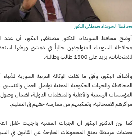
لسويداء مصطفى البكور
افظ السويداء، الدكتور مصطفى البكور، أن عدد الطلاب من
السويداء المتواجدين حالياً في دمشق ‌‏وريفها استعداداً للتقدم
يد على 1500 طالب ‏وطالبة.
بكور، وفق ما نقلت الوكالة العربية السورية للأنباء “سانا”، أن
ة والجهات الحكومية المعنية ‏تواصل العمل والتنسيق مع ‏مختلف
 الرسمية والأهلية ‏والمنظمات الدولية، لضمان وصول ‏الطلاب إلى
‏الامتحانية، وتمكينهم من ممارسة حقهم في التعليم‎.‎
 الدكتور البكور أن الجهات المعنية واجهت خلال الفترة ‏الماضية
 مرتبطة بمنع المجموعات الخارجة عن القانون في السويداء خروج