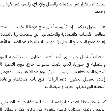
استقرار عبر الخدمات والعمل والإنتاج، وليس عبر القوة والطوق الأمني
ول يعكس إدراكاً رسمياً بأن منع عودة التنظيمات المتطرفة يتطلب
لأسباب الاقتصادية والاجتماعية التي سمحت لها بالتمدد سابقاً، وأن
ج المجتمع المحلي في مؤسسات الدولة هو الضمانة الأهم للاستقرار.
ً، تمثل دير الزور أحد أهم المخازن الاستراتيجية للثروات الزراعية
ة في سوريا، لكنها بقيت لسنوات خارج دورة التنمية الفعلية. وما
لمحافظة من الرئيس الشرع اليوم هو الانتقال من الوعود إلى التنفيذ:
غيل الحقول، دعم الزراعة، فتح باب الاستثمار، وإعادة بناء البنية
التي دمرتها الحرب والفيضانات.
ظر خطة اقتصادية واضحة تعيد للمنطقة دورها الطبيعي في الاقتصاد
وتمنح سكانها فرصة للخروج من دائرة الفقر والبطالة التي تفاقمت