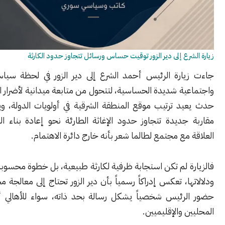
رع إلى دير الزور توقيت حساس ورسائل تتجاوز حدود الكارثة
ارة الرئيس أحمد الشرع إلى دير الزور في لحظة سياسية وأمنية
ة شديدة الحساسية، لتتحول من متابعة ميدانية لأضرار الفيضان إلى
د ترتيب موقع المنطقة الشرقية في أولويات الدولة، ويكشف عن
ديدة تتجاوز حدود الإغاثة الطارئة نحو إعادة بناء الثقة وترميم
مع مجتمع لطالما شعر بأنه خارج دائرة الاهتمام.
 لم تكن استجابة ظرفية لكارثة طبيعية، بل خطوة محسوبة في توقيتها
ا، تعكس إدراكاً رسمياً بأن دير الزور تحتاج إلى معالجة مختلفة، وأن
رئيس شخصياً يشكل رسالة بحد ذاته، سواء للأهالي أو للفاعلين
 والإقليميين.