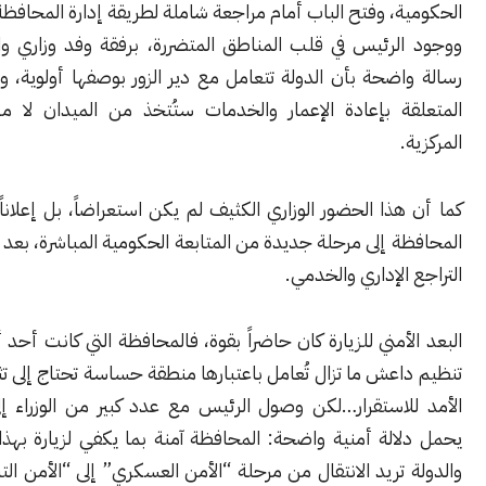
، وفتح الباب أمام مراجعة شاملة لطريقة إدارة المحافظة.
لرئيس في قلب المناطق المتضررة، برفقة وفد وزاري واسع، حمل
ضحة بأن الدولة تتعامل مع دير الزور بوصفها أولوية، وأن القرارات
ة بإعادة الإعمار والخدمات ستُتخذ من الميدان لا من المكاتب
ذا الحضور الوزاري الكثيف لم يكن استعراضاً، بل إعلاناً عن انتقال
 إلى مرحلة جديدة من المتابعة الحكومية المباشرة، بعد سنوات من
الإداري والخدمي.
أمني للزيارة كان حاضراً بقوة، فالمحافظة التي كانت أحد أهم معاقل
عش ما تزال تُعامل باعتبارها منطقة حساسة تحتاج إلى تثبيت طويل
استقرار…لكن وصول الرئيس مع عدد كبير من الوزراء إلى دير الزور
الة أمنية واضحة: المحافظة آمنة بما يكفي لزيارة بهذا المستوى،
تريد الانتقال من مرحلة “الأمن العسكري” إلى “الأمن التنموي”، أي