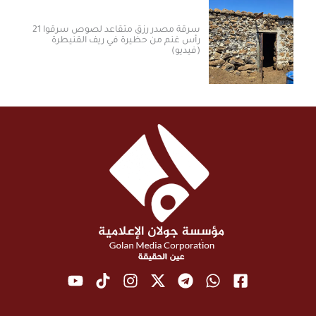
سرقة مصدر رزق متقاعد لصوص سرقوا 21
رأس غنم من حظيرة في ريف القنيطرة
(فيديو)