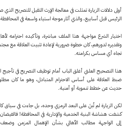
لات الزيارة تمثلت في معالجة الإرث الثقيل للتصريح الذي صدر عن والد
بل أسابيع، والذي أثار موجة استياء واسعة في المحافظة.
لشرع مواجهة هذا الملف مباشرة، وتأكيده احترامه لأهالي دير الزور
 لدورهم، كان خطوة ضرورية لإعادة تثبيت العلاقة مع مجتمع حساس
 مساس بكرامته.
حيح العلني أغلق الباب أمام توظيف التصريح في تأجيج التوتر، وأعاد
لاقة على أساس الاحترام المتبادل، وهو ما كان مطلوباً قبل أي
 خطط تنموية أو أمنية.
ارة لم تُبنَ على البعد الرمزي وحده، بل جاءت في سياق كارثة إنسانية
شة البنية الخدمية والإدارية في المحافظة! فالفيضان الأخير أعاد
اجهة مطالب الأهالي بشأن الإهمال المزمن وضعف الاستجابة