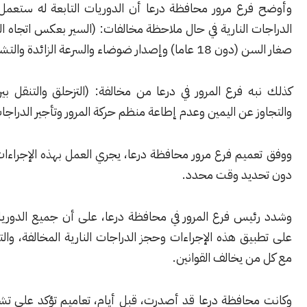
رع مرور محافظة درعا أن الدوريات التابعة له ستعمل على حجز
 النارية في حال ملاحظة مخالفات: (السير بعكس اتجاه السير وقيادة
ار ضوضاء والسرعة الزائدة والتشبيب).
 فرع المرور في درعا من مخالفة: (التزحلق والتنقل بين السيارات
 عن اليمين وعدم إطاعة منظم حركة المرور وتأجير الدراجات).
يم فرع مرور محافظة درعا، يجري العمل بهذه الإجراءات ليلاً ونهاراً
يد وقت محدد.
يس فرع المرور في محافظة درعا، على أن جميع الدوريات ستعمل
ق هذه الإجراءات وحجز الدراجات النارية المخالفة، والتعامل بحزم
 يخالف القوانين.
حافظة درعا قد أصدرت، قبل أيام، تعاميم تؤكد على تشديد الرقابة