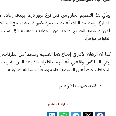
ا التعميم الحازم من قبل فرع مرور درعا، بهدف إعادة الانضباط إلى
 وسط مطالبات أهلية مستمرة بضرورة التشدد مع المخالفين، لضمان
امة الجميع والحد من الحوادث المقلقة التي تسببت بها هذه
مؤخراً.
لرهان الأكبر في إنجاح هذا التعميم وضبط أمن الطرقات، يتوقف على
ئقين والأهالي أنفسهم، بالالتزام بالقواعد المرورية وتجنيب أبنائهم
 حرصاً على السلامة العامة ومنعاً للمساءلة القانونية.
كتبه:
صهيب الابراهيم
شارك المنشور