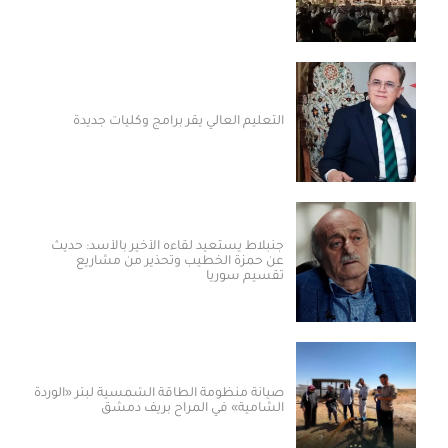
التعليم العالي يقر برامج وكليات جديدة
جنبلاط يستعيد لقاءه الأخير بالأسد: حديث
عن حمزة الخطيب وتحذير من مشاريع
تقسيم سوريا
صيانة منظومة الطاقة الشمسية لبئر «الوردة
الشامية» في المراح بريف دمشق