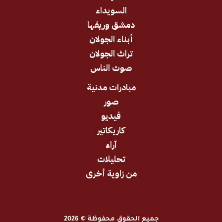
السويداء
دمشق وريفها
أبناء الجولان
تراث الجولان
صوت الناس
مبادرات مدنية
صور
فيديو
كاريكاتير
آراء
تحليلات
من زاوية أخرى
جميع الحقوق محفوظة © 2026