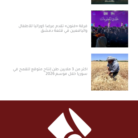
فرقة «فنون» تقدم عرضاً كورالياً للأطفال
واليافعين في قلعة دمشق
أكثر من 3 ملايين طن إنتاج متوقع للقمح في
سوريا خلال موسم 2026