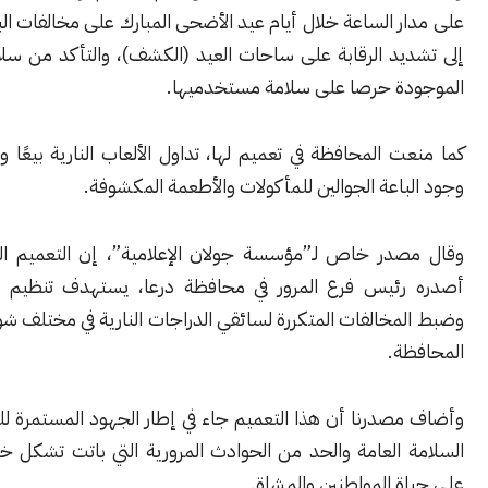
 الساعة خلال أيام عيد الأضحى المبارك على مخالفات البناء، إضافة
يد الرقابة على ساحات العيد (الكشف)، والتأكد من سلامة الألعاب
ة حرصا على سلامة مستخدميها.
 المحافظة في تعميم لها، تداول الألعاب النارية بيعًا وشراءً، ومنع
اعة الجوالين للمأكولات والأطعمة المكشوفة.
در خاص لـ”مؤسسة جولان الإعلامية”، إن التعميم الصارم الذي
ئيس فرع المرور في محافظة درعا، يستهدف تنظيم حركة السير
خالفات المتكررة لسائقي الدراجات النارية في مختلف شوارع وأحياء
ة.
صدرنا أن هذا التعميم جاء في إطار الجهود المستمرة للحفاظ على
العامة والحد من الحوادث المرورية التي باتت تشكل خطراً حقيقياً
 المواطنين والمشاة.