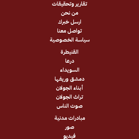
تقارير وتحقيقات
من نحن
ارسل خبرك
تواصل معنا
سياسة الخصوصية
القنيطرة
درعا
السويداء
دمشق وريفها
أبناء الجولان
تراث الجولان
صوت الناس
مبادرات مدنية
صور
فيديو