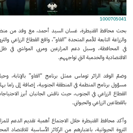
1000
فظ القنيطرة، غسان السيد أحمد، مع وفد من منظمة الأغذية
 التابعة للأمم المتحدة “الفاو”، واقع القطاع الزراعي والثروة الحيوانية
افظة، وسبل دعم المزارعين ومربي المواشي في ظل التحديات
ية والخدمية التي تواجههم.
وفد الزائر توماس ممثل برنامج “الفاو” بالإنابة، وحيان المحمد
نامج المنظمة في المنطقة الجنوبية، إضافة إلى راما بهلولي منسقة
لزراعي في الجنوب، حيث ناقش الجانبان أبرز الاحتياجات المتعلقة
ن الزراعي والحيواني.
افظ القنيطرة خلال الاجتماع أهمية تقديم الدعم للمزارعين ومربي
لحيوانية، باعتبارهم من الركائز الأساسية للاقتصاد المحلي ومصدر