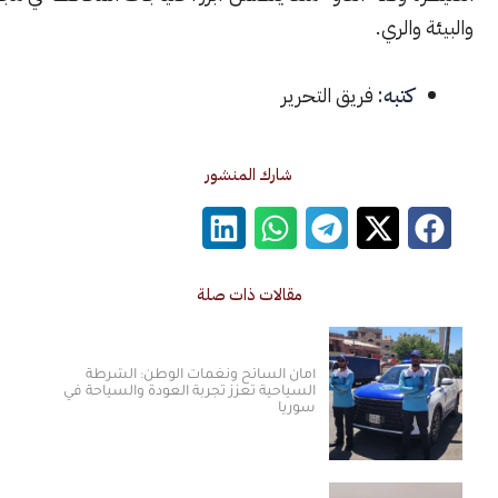
الري.
كتبه:
فريق التحرير
شارك المنشور
مقالات ذات صلة
أمان السائح ونغمات الوطن: الشرطة
السياحية تعزز تجربة العودة والسياحة في
سوريا