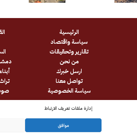
الرئيسية
الق
سياسة واقتصاد
د
تقارير وتحقيقات
الس
من نحن
دمشق
ارسل خبرك
أبناء
تواصل معنا
تراث 
سياسة الخصوصية
صوت
إدارة ملفات تعريف الارتباط
جميع الحقوق محفوظة © 2026
موافق
كل الآراء والتحليلات تعبر عن رأي أصحابها وليس بالضرورة عن رأي وتوجه
المؤسسة