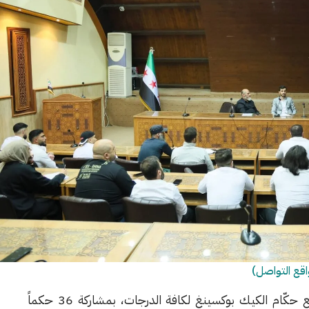
اقع التواصل)
نظّمت وزارة الرياضة والشباب دورة تأهيل وترفيع حكّام الكيك بوكسينغ لكافة الدرجات، بمشاركة 36 حكماً