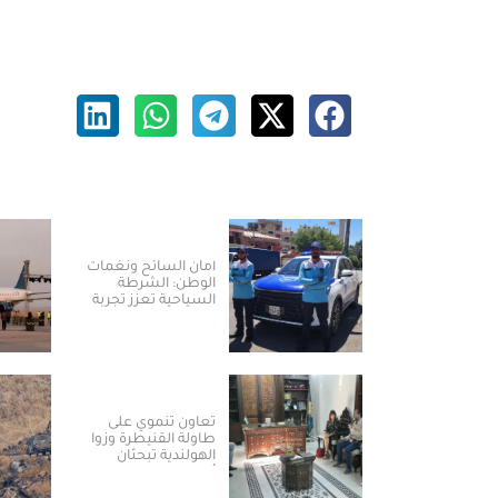
أمان السائح ونغمات
الوطن: الشرطة
السياحية تعزز تجربة
العودة والسياحة في
سوريا
تعاون تنموي على
طاولة القنيطرة وزوا
الهولندية تبحثان
أولويات المرحلة
المقبلة