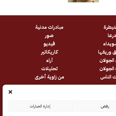
نيطرة
مبادرات مدنية
رعا
صور
ويداء
فيديو
 وريفها
كاريكاتير
 الجولان
آراء
الجولان
تحليلات
 الناس
من زاوية أخرى
رفض
إدارة الخيارات