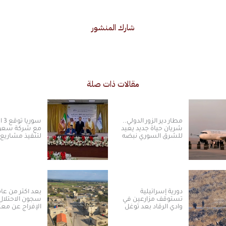
شارك المنشور
مقالات ذات صلة
مطار دير الزور الدولي..
سور
شريان حياة جديد يعيد
مع شركة سعود
للشرق السوري نبضه
لتنفيذ مشاريع
ومكانته الاستراتيجية
الكهرباء من ال
الشمسية
دورية إسرائيلية
بعد أكثر من عا
تستوقف مزارعين في
سجون الاحتلال
وادي الرقاد بعد توغل
الإفراج عن معت
جديد بريف درعا الغربي
من ريف القنيط
الجنوبي