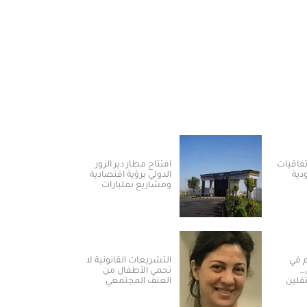
يا توقع 3 اتفاقيات
افتتاح مطار دير الزور
ية
الدولي برؤية اقتصادية
ومشاريع بمليارات
طاقة
الدولارات ​
م في
التشريعات القانونية لا
…
تحمي الأطفال من
قلين
العنف المجتمعي
رة
والمؤسساتي في
سوريا