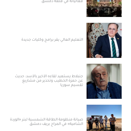
فعالياته في قلعة دمشق
التعليم العالي يقر برامج وكليات جديدة
جنبلاط يستعيد لقاءه الأخير بالأسد: حديث
عن حمزة الخطيب وتحذير من مشاريع
تقسيم سوريا
صيانة منظومة الطاقة الشمسية لبئر «الوردة
الشامية» في المراح بريف دمشق