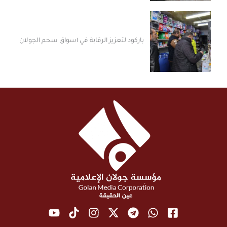
باركود لتعزيز الرقابة في أسواق سحم الجولان