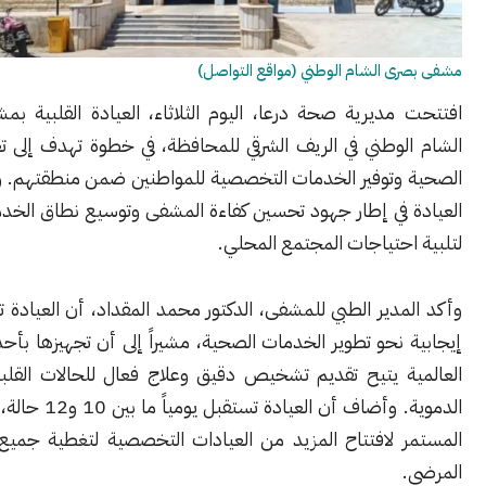
 الشام الوطني (مواقع التواصل)
مديرية صحة درعا، اليوم الثلاثاء، العيادة القلبية بمشفى بصرى
وطني في الريف الشرقي للمحافظة، في خطوة تهدف إلى تعزيز الرعاية
وتوفير الخدمات التخصصية للمواطنين ضمن منطقتهم. ويأتي افتتاح
 في إطار جهود تحسين كفاءة المشفى وتوسيع نطاق الخدمات الطبية
حتياجات المجتمع المحلي.
دير الطبي للمشفى، الدكتور محمد المقداد، أن العيادة تمثل مرحلة
نحو تطوير الخدمات الصحية، مشيراً إلى أن تجهيزها بأحدث الأجهزة
ة يتيح تقديم تشخيص دقيق وعلاج فعال للحالات القلبية والأوعية
الدموية. وأضاف أن العيادة تستقبل يومياً ما بين 10 و12 حالة، مع السعي
 لافتتاح المزيد من العيادات التخصصية لتغطية جميع احتياجات