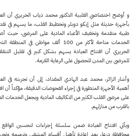
اختصاصي القلبية الدكتور محمد ذياب الحريري أن العيادة مزودة
حديثة مثل إيكو دوبلر وتخطيط القلب، ما يسهم في تقديم خدمات
قدمة وتخفيف الأعباء المادية على المرضى، حيث أصبحت هذه
الخدمات متاحة لأكثر من 100 ألف مواطن في المنطقة الشرقية. وأكد
 أن افتتاح العيادة يسهم بشكل كبير في تقليل التنقلات الطويلة
ين المدن للحصول على الرعاية اللازمة.
زائر، محمد عبد الهادي المقداد، إلى أن تجربته في العيادة أثبتت
أجهزة المتطورة في إجراء الفحوصات الدقيقة، مؤكداً أن افتتاحها يوفر
 القلب الكثير من التكاليف المادية ويجعل الخدمات الطبية متاحة
ن منازلهم.
فتتاح العيادة ضمن سلسلة إجراءات لتحسين الواقع الصحي في
درعا، بعد إعادة تأهيل أقسام المشفى وترميمه وتجهيزه بأحدث