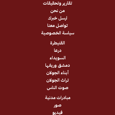
تقارير وتحقيقات
من نحن
ارسل خبرك
تواصل معنا
سياسة الخصوصية
القنيطرة
درعا
السويداء
دمشق وريفها
أبناء الجولان
تراث الجولان
صوت الناس
مبادرات مدنية
صور
فيديو