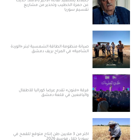
جنبلاط يستعيد لقاءه الأخير بالأسد: حديث
عن حمزة الخطيب وتحذير من مشاريع
تقسيم سوريا
صيانة منظومة الطاقة الشمسية لبئر «الوردة
الشامية» في المراح بريف دمشق
فرقة «فنون» تقدم عرضاً كورالياً للأطفال
واليافعين في قلعة دمشق
أكثر من 3 ملايين طن إنتاج متوقع للقمح في
سوريا خلال موسم 2026