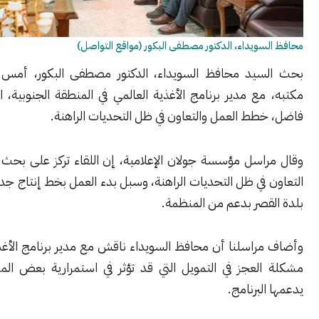
ويداء، الدكتور مصطفى البكور (مواقع التواصل)
يد محافظ السويداء، الدكتور مصطفى البكور، أمس الثلاثاء، في
ع مدير برنامج الأغذية العالمي في المنطقة الجنوبية، السيد غيث
طط العمل والتعاون في ظل التحديات الراهنة.
سل مؤسسة جولان الإعلامية، إن اللقاء تركز على بحث آليات تعزيز
في ظل التحديات الراهنة، وسبل بدء العمل بخط إنتاج جديد لمخبز في
قصر بدعم من المنظمة.
راسلنا أن محافظ السويداء ناقش مع مدير برنامج الأغذية العالمي
لعجز في التمويل التي قد تؤثر في استمرارية بعض المشاريع التي
لبرنامج.