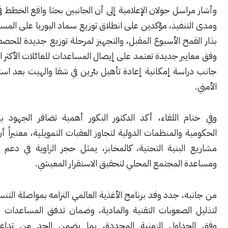
اسل جولان الإعلامية إلى أن الجانبين بحثا واقع الخطط في المشاريع
نفيذ، مؤكدين على انطلاق توزيع سماد اليوريا على المستفيدين من
مح الأسبوع المقبل، والتجهيز لمرحلة توزيع جديدة للحصص الغذائية
ير جديدة تعتمد على إيصال المساعدات للعائلات الأكثر احتياجاً، إلى
سة إمكانية إعادة تأهيل بئرين في شقا والهيت بعد استقرار الوضع
م اللقاء، أكد الدكتور البكور أهمية تضافر الجهود بين الجهات
 والمنظمات الدولية لتجاوز العقبات التمويلية، معتبراً أن استكمال
لبنية التحتية، كالمخابز، يمثل حجر الزاوية في دعم تنمية البلد
 المجتمع المحلي لتحقيق الاستقرار المعيشي.
، جدد وفد برنامج الأغذية العالمي التزامه بمواصلة التنسيق المباشر
الصعوبات التقنية والمادية، وضمان تدفق المساعدات لمستحقيها
داول الزمنية المحددة، بما يضمن الحد من تداعيات الأزمة