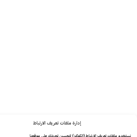
إدارة ملفات تعريف الارتباط
ت تعريف الارتباط (الكوكيز) لتحسين تجربتك على موقعنا