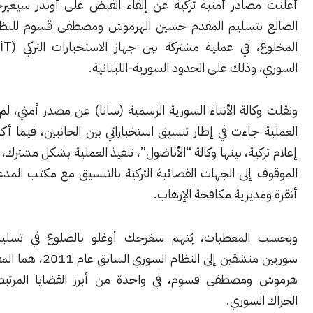
صادر أمنية تركية عن إلقاء القبض على أوندر سيغيرجيك أوغلو
بتسليم المقدم حسين الهرموش ومصطفى قسوم للنظام السوري
المخلوع، في عملية مشتركة بين جهاز الاستخبارات التركي (MİT) ونظيره
وذلك على الحدود السورية-اللبنانية.
الة الأنباء السورية الرسمية (سانا) عن مصدر أمني، لم تسمّه، أن
 جاءت في إطار تنسيق استخباراتي بين الجانبين، فيما أكدت وسائل
كية، بينها وكالة “الأناضول”، تنفيذ العملية بشكل مشترك، قبل تسليم
إلى الجهات القضائية التركية بالتنسيق مع مكتب المدعي العام في
ديرية مكافحة الإرهاب.
المعطيات، يُتهم سغرجك أوغلو بالضلوع في تسليم ضابطين
سوريين منشقين إلى النظام السوري السابق عام 2011، هما المقدم حسين
مصطفى قسوم، في واحدة من أبرز القضايا المرتبطة ببدايات
لسوري.