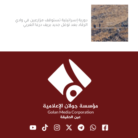
دورية إسرائيلية تستوقف مزارعين في وادي
الرقاد بعد توغل جديد بريف درعا الغربي