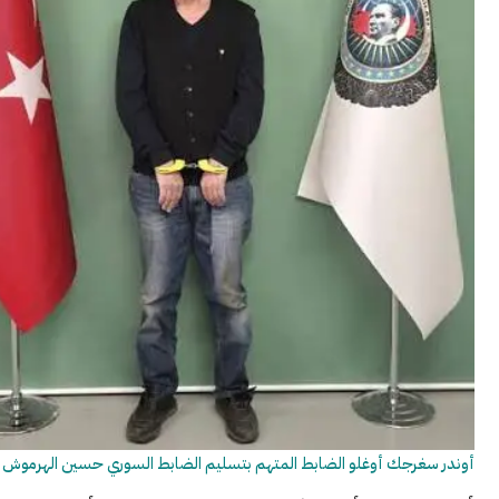
رجك أوغلو الضابط المتهم بتسليم الضابط السوري حسين الهرموش