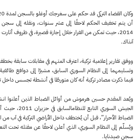
وكان القضاء التركي قد حكم على سغرجك أوغلو بالسجن لمدة 20 عامًا، قبل
تخفيف الحكم لاحقًا إلى عشر سنوات، ونقله إلى سجن مفتوح عام
20، حيث تمكن من الفرار خلال إجازة قصيرة، في ظروف أثارت جدلًا واسعًا
رير إعلامية تركية، اعترف المتهم في مقابلات سابقة بخطف الضابطين
ا إلى النظام السوري السابق، مشيرًا إلى دوافع طائفية وراء ذلك،
ت مصادر تركية أنه كان متورطًا في أنشطة تجسس داخل تركيا.
لمقدم حسين هرموش من أوائل الضباط الذين أعلنوا انشقاقهم عن
الجيش السوري التابع للنظامالسابق في حزيران 2011، حيث أسس “لواء
لأحرار”، قبل أن يُختطف داخل الأراضي التركية في آب من العام نفسه،
إلى النظام السوري، الذي أعلن لاحقًا عن مقتله تحت التعذيب داخل
نايا.