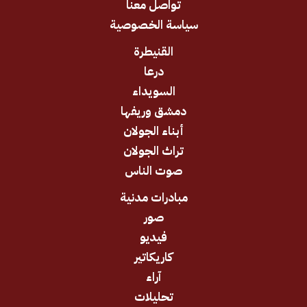
تواصل معنا
سياسة الخصوصية
القنيطرة
درعا
السويداء
دمشق وريفها
أبناء الجولان
تراث الجولان
صوت الناس
مبادرات مدنية
صور
فيديو
كاريكاتير
آراء
تحليلات