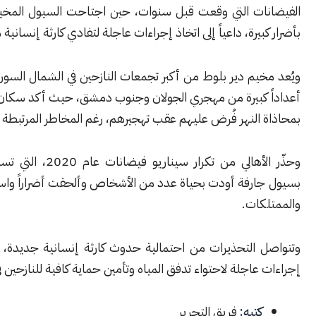
ات التي وقعت قبل سنوات، حين اجتاحت السيول المخيم وتسببت
بيرة، داعياً إلى اتخاذ إجراءات عاجلة لتفادي كارثة إنسانية محتملة.
يم دير بلوط من أكبر تجمعات النازحين في الشمال السوري، إذ يضم
 كبيرة من مهجري الجولان وجنوب دمشق، حيث أكد سكان أن موقعه
النهر فُرض عليهم عقب تهجيرهم، رغم المخاطر المرتبطة بذلك.
وحذّر الأهالي من تكرار سيناريو فيضانات عام 2020، التي تسببت حينها
ارفة أودت بحياة عدد من الأشخاص وألحقت أضراراً واسعة بالخيام
كات.
 التحذيرات من احتمالية حدوث كارثة إنسانية جديدة، ما لم تُتخذ
عاجلة لاحتواء تدفق المياه وتأمين حماية كافية للنازحين في المخيم.
كتبه:
فريق التحرير