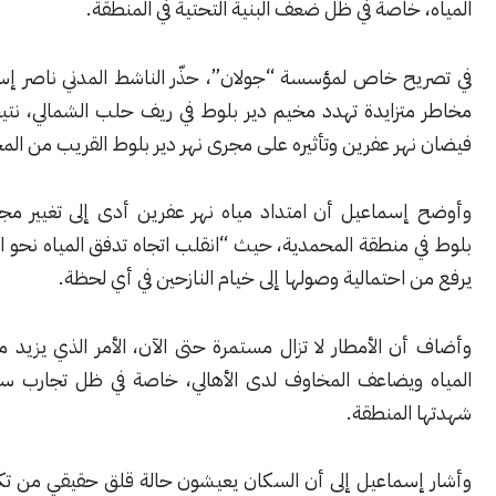
خاصة في ظل ضعف البنية التحتية في المنطقة.
ح خاص لمؤسسة “جولان”، حذّر الناشط المدني ناصر إسماعيل من
تزايدة تهدد مخيم دير بلوط في ريف حلب الشمالي، نتيجة استمرار
ر عفرين وتأثيره على مجرى نهر دير بلوط القريب من المخيم.
سماعيل أن امتداد مياه نهر عفرين أدى إلى تغيير مجرى نهر دير
منطقة المحمدية، حيث “انقلب اتجاه تدفق المياه نحو المخيم”، ما
احتمالية وصولها إلى خيام النازحين في أي لحظة.
ن الأمطار لا تزال مستمرة حتى الآن، الأمر الذي يزيد من منسوب
ويضاعف المخاوف لدى الأهالي، خاصة في ظل تجارب سابقة مؤلمة
المنطقة.
سماعيل إلى أن السكان يعيشون حالة قلق حقيقي من تكرار سيناريو