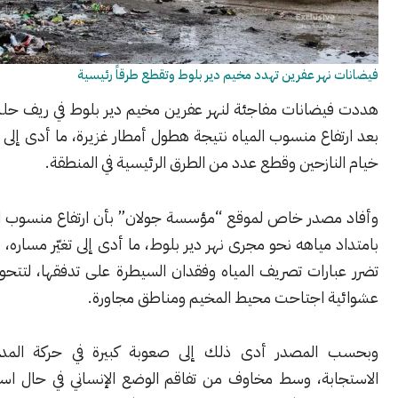
هر عفرين تهدد مخيم دير بلوط وتقطع طرقاً رئيسية
ضانات مفاجئة لنهر عفرين مخيم دير بلوط في ريف حلب الشمالي،
اع منسوب المياه نتيجة هطول أمطار غزيرة، ما أدى إلى وصولها إلى
ازحين وقطع عدد من الطرق الرئيسية في المنطقة.
صدر خاص لموقع “مؤسسة جولان” بأن ارتفاع منسوب النهر تسبب
مياهه نحو مجرى نهر دير بلوط، ما أدى إلى تغيّر مساره، بالتزامن مع
رات تصريف المياه وفقدان السيطرة على تدفقها، لتتحول إلى مجارٍ
 اجتاحت محيط المخيم ومناطق مجاورة.
المصدر أدى ذلك إلى صعوبة كبيرة في حركة المدنيين وفرق
بة، وسط مخاوف من تفاقم الوضع الإنساني في حال استمرار ارتفاع