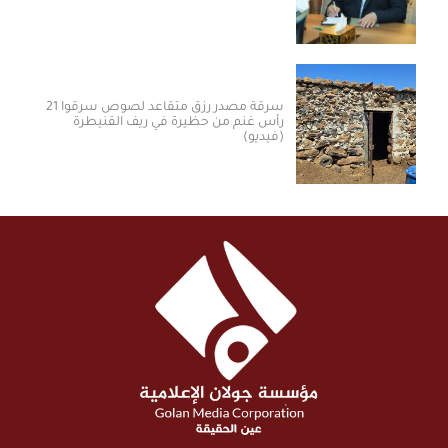
سرقة مصدر رزق متقاعد لصوص سرقوا 21
رأس غنم من حظيرة في ريف القنيطرة
(فيديو)