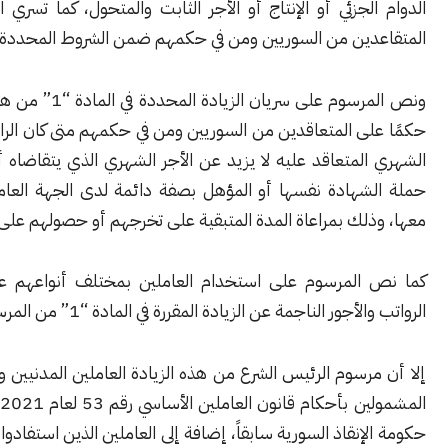
لجزئي أو الإنتاج أو الأجر الثابت والمتحول، كما تسري الزيادة على
دين من السوريين ومن في حكمهم ضمن الشروط المحددة في نصه.
ونص المرسوم على سريان الزيادة المحددة في المادة “1” من هذا المرسوم
ى المتعاقدين من السوريين ومن في حكمهم متى كان الراتب أو الأجر
لمتعاقد عليه لا يزيد عن الأجر الشهري الذي يتقاضاه أمثالهم من
شهادة نفسها أو المؤهل بصفة دائمة لدى الجهة العامة المتعاقد
ذلك بمراعاة المدة المتبقية على تخرجهم أو حصولهم على المؤهل.
المرسوم على استخدام العاملين بمختلف أنواعهم على أساس
أجور الناجمة عن الزيادة المقررة في المادة “1” من المرسوم.
رسوم الرئيس الشرع من هذه الزيادة العاملين المدنيين والعسكريين
المشمولين بأحكام قانون العاملين الأساسي رقم 53 لعام 2021 الصادر عن
إنقاذ السورية سابقاً، إضافة إلى العاملين الذين استفادوا من زيادات