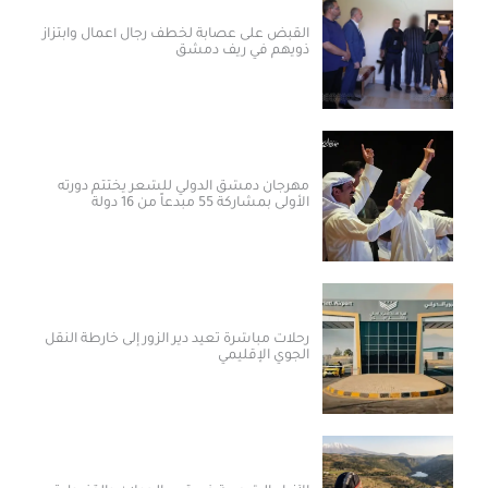
القبض على عصابة لخطف رجال أعمال وابتزاز
ذويهم في ريف دمشق
مهرجان دمشق الدولي للشعر يختتم دورته
الأولى بمشاركة 55 مبدعاً من 16 دولة
رحلات مباشرة تعيد دير الزور إلى خارطة النقل
الجوي الإقليمي