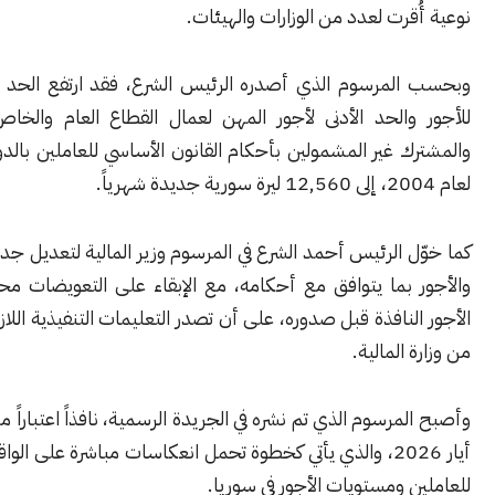
قرت لعدد من الوزارات والهيئات.
لمرسوم الذي أصدره الرئيس الشرع، فقد ارتفع الحد الأدنى العام
والحد الأدنى لأجور المهن لعمال القطاع العام والخاص والتعاوني
والمشترك غير المشمولين بأحكام القانون الأساسي للعاملين بالدولة رقم 0
 الرئيس أحمد الشرع في المرسوم وزير المالية لتعديل جداول الرواتب
 بما يتوافق مع أحكامه، مع الإبقاء على التعويضات محسوبة على
لنافذة قبل صدوره، على أن تصدر التعليمات التنفيذية اللازمة لتطبيقه
المالية.
مرسوم الذي تم نشره في الجريدة الرسمية، نافذاً اعتباراً من الأول من
أيار 2026، والذي يأتي كخطوة تحمل انعكاسات مباشرة على الواقع المعيشي
 ومستويات الأجور في سوريا.