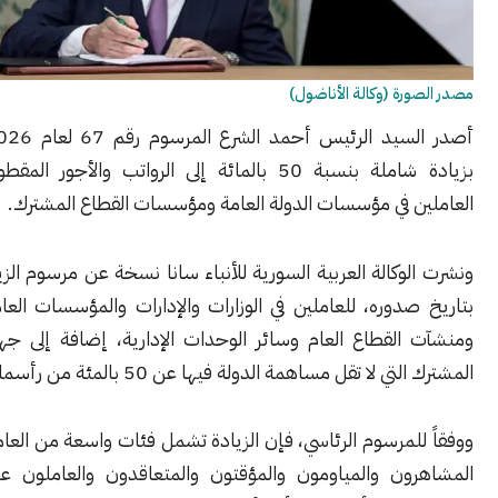
رة (وكالة الأناضول)
أصدر السيد الرئيس أحمد الشرع المرسوم رقم 67 لعام 2026، القاضي
بزيادة شاملة بنسبة 50 بالمائة إلى الرواتب والأجور المقطوعة لجميع
ن في مؤسسات الدولة العامة ومؤسسات القطاع المشترك.
وكالة العربية السورية للأنباء سانا نسخة عن مرسوم الزيادة النافذة
دوره، للعاملين في الوزارات والإدارات والمؤسسات العامة وشركات
القطاع العام وسائر الوحدات الإدارية، إضافة إلى جهات القطاع
 لا تقل مساهمة الدولة فيها عن 50 بالمئة من رأسمالها.
لمرسوم الرئاسي، فإن الزيادة تشمل فئات واسعة من العاملين، بينهم
ون والمياومون والمؤقتون والمتعاقدون والعاملون على أساس