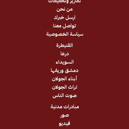
تقارير وتحقيقات
من نحن
ارسل خبرك
تواصل معنا
سياسة الخصوصية
القنيطرة
درعا
السويداء
دمشق وريفها
أبناء الجولان
تراث الجولان
صوت الناس
مبادرات مدنية
صور
فيديو