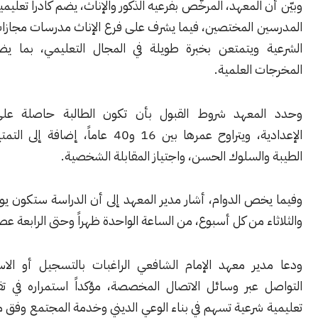
 المعهد، المرخّص بفرعيه الذكور والإناث، يضم كادراً تعليمياً مؤهلاً من
ن المختصين، فيما يشرف على فرع الإناث مدرسات مجازات في العلوم
 ويتمتعن بخبرة طويلة في المجال التعليمي، بما يضمن جودة
 العلمية.
لمعهد شروط القبول بأن تكون الطالبة حاصلة على الشهادة
الإعدادية، ويتراوح عمرها بين 16 و40 عاماً، إضافة إلى التمتع بالسمعة
السلوك الحسن، واجتياز المقابلة الشخصية.
خص الدوام، أشار مدير المعهد إلى أن الدراسة ستكون يومي السبت
ء من كل أسبوع، من الساعة الواحدة ظهراً وحتى الرابعة عصراً.
ير معهد الإمام الشافعي الراغبات بالتسجيل أو الاستفسار إلى
 عبر وسائل الاتصال المخصصة، مؤكداً استمراره في تقديم برامج
 شرعية تسهم في بناء الوعي الديني وخدمة المجتمع وفق منهج علمي