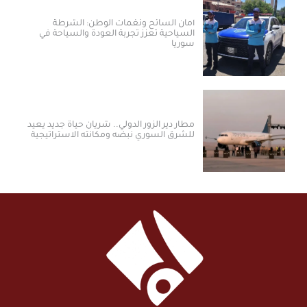
أمان السائح ونغمات الوطن: الشرطة
السياحية تعزز تجربة العودة والسياحة في
سوريا
مطار دير الزور الدولي.. شريان حياة جديد يعيد
للشرق السوري نبضه ومكانته الاستراتيجية