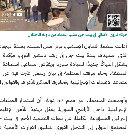
ح الأهالي في بيت جن عقب اعتداء من دولة الاحتلال
نظمة التعاون الإسلامي، يوم أمس السبت، بشدة الهجوم الإسرائيلي
تهدف بلدة بيت جن في ريف دمشق الغربي، مؤكدة أن الاعتداء
تهاكًا جديدًا لسيادة سوريا ويقوّض مساعي استعادة الاستقرار في
. وجاء موقف المنظمة في بيان رسمي عبّرت فيه عن «استنكارها
لاعتداءات الإسرائيلية وتجاوزها المتكرر للأعراف والقوانين الدولية».
وأوضحت المنظمة، التي تضم 57 دولة، أن استمرار العمليات العسكرية
لية داخل الأراضي السورية يمثل تهديدًا للأمن الإقليمي، محمّلة
 المسؤولية الكاملة عن تبعات التصعيد الأخير في بيت جن. ودعت
 الدولي إلى التدخل الفوري لتطبيق القرارات الأممية ذات الصلة،