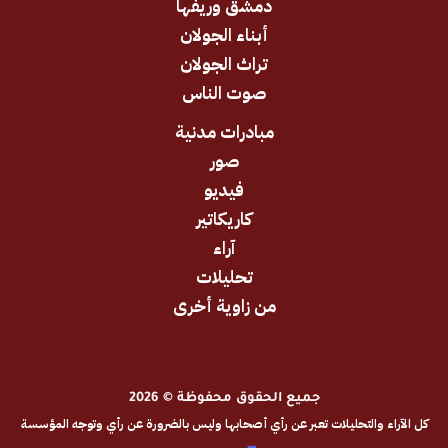
دمشق وريفها
أبناء الجولان
تراث الجولان
صوت الناس
مبادرات مدنية
صور
فيديو
كاريكاتير
آراء
تحليلات
من زاوية أخرى
جميع الحقوق محفوظة © 2026
والتحليلات تعبر عن رأي أصحابها وليس بالضرورة عن رأي وتوجه المؤسسة