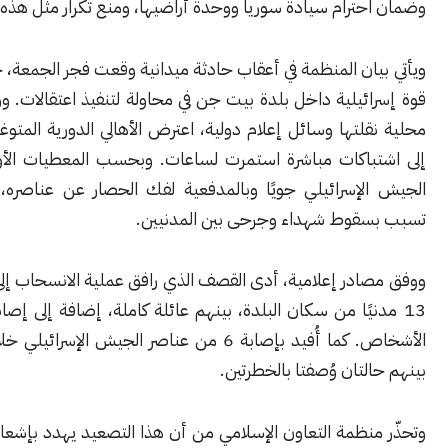
ترام سيادة سوريا ووحدة أراضيها، ومنع تكرار مثل هذه الانتهاكات.
ان المنظمة في أعقاب حادثة ميدانية وقعت فجر الجمعة، حين توغلت
ئيلية داخل بلدة بيت جن في محاولة لتنفيذ اعتقالات. ووفق روايات
لتها وسائل إعلام دولية، اعترض الأهالي الدورية المتوغلة، ما أدى
باكات مباشرة استمرت لساعات. وبحسب المعطيات الأولية، تدخل
لإسرائيلي جويًا وبالمدفعية لفك الحصار عن عناصره، الأمر الذي
قوط شهداء وجرحى بين المدنيين.
ادر إعلامية، أدى القصف الذي رافق عملية الانسحاب إلى استشهاد
نيًا من سكان البلدة، بينهم عائلة كاملة، إضافة إلى إصابة عدد من
الأشخاص. كما أُفيد بإصابة 6 من عناصر الجيش الإسرائيلي خلال العملية،
لتان وُصفتا بالخطرتين.
منظمة التعاون الإسلامي من أن هذا التصعيد يهدد بإشعال مزيد من