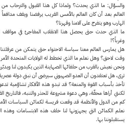
: ما الذي يحدث؟ ولماذا كل هذا القبول والترحاب من أغلب دول
عد أن كان العالم بالأمس القريب يرفضنا ويقف مدافعاً عن المجرم
هو يتفرج على آلامنا وقهرنا؟
ي حدث حتى يحصل هذا الانقلاب المفاجئ في مواقف الدول شرقاً
س العالم معنا سياسة الاحتواء حتى يتمكن من عرقلتنا وتكبيلنا في
ق؟ وهل نعلم ما الذي تخطط له الولايات المتحدة الأمريكية، سيما
ش بالقرب من حلفائها الصهاينة الذين يكيدون لنا ويدبّرون؟
 تعتقدون أن العدو الصهيوني سيرضى أن نبني دولة عصرية إلى جواره،
باب القوة والمنعة؟ قد تبدو هذه الأفكار تشاؤمية تدعو إلى القلق،
اها محقّة، وهي دعوة مشروعة للحذر والتنبه، فالتاريخ القريب يخبرنا
دول والأنظمة قد وقعت فريسة لكمائن السياسات الأمريكية. ‏ليتنا
كمائن التي يجهزونها لنا خلف هذه الابتسامات وهذه الحفاوة التي
نا بها.