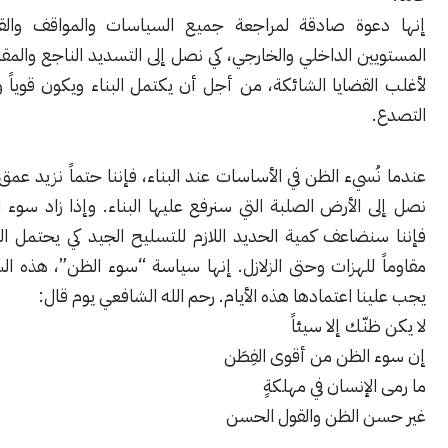
عوة صادقة لمراجعة جميع السياسات والمواقف والقرارات على
ن الداخلي والخارجي، كي نصل إلى التسديد الناجع والمقاربة الهادئة
قضايا الشائكة، من أجل أن يكتمل البناء ويكون قوياً وعصياً على
ُسيء الظن في الأساسات عند البناء، فإننا حتماً نزيد عمق الحفر حتى
الأرض الصلبة التي سنرفع عليها البناء. وإذا زاد سوء الظن لدينا،
نضاعف كمية الحديد اللازم للتسليح الجيد كي يحتمل البناء ويكون
للهزات وحتى الزلازل. ‏إنها سياسة “سوء الظن”، هذه السياسة التي
ا اعتمادها هذه الأيام. رحم الله الشافعي يوم قال:
نّك إلا سيئاً
الظن من أقوى الفِطَن
الإنسان في مهلكةٍ
ن الظن والقول الحسن