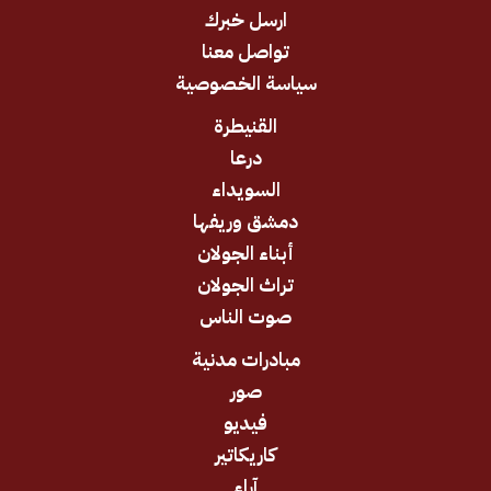
ارسل خبرك
تواصل معنا
سياسة الخصوصية
القنيطرة
درعا
السويداء
دمشق وريفها
أبناء الجولان
تراث الجولان
صوت الناس
مبادرات مدنية
صور
فيديو
كاريكاتير
آراء