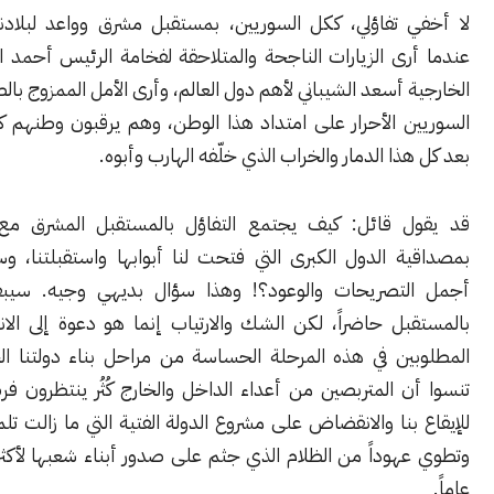
ي تفاؤلي، ككل السوريين، بمستقبل مشرق وواعد لبلادنا، خصوصاً
ى الزيارات الناجحة والمتلاحقة لفخامة الرئيس أحمد الشرع ووزير
 أسعد الشيباني لأهم دول العالم، وأرى الأمل الممزوج بالصبر في عيون
ن الأحرار على امتداد هذا الوطن، وهم يرقبون وطنهم كيف ينهض
ذا الدمار والخراب الذي خلّفه الهارب وأبوه.
ل قائل: كيف يجتمع التفاؤل بالمستقبل المشرق مع التشكيك
ة الدول الكبرى التي فتحت لنا أبوابها واستقبلتنا، وسمعنا منها
تصريحات والوعود؟! وهذا سؤال بديهي وجيه. سيبقى التفاؤل
ل حاضراً، لكن الشك والارتياب إنما هو دعوة إلى الانتباه والحذر
ين في هذه المرحلة الحساسة من مراحل بناء دولتنا الجديدة، فلا
ن المتربصين من أعداء الداخل والخارج كُثُر ينتظرون فرصة سانحة
بنا والانقضاض على مشروع الدولة الفتية التي ما زالت تلملم جراحها
هوداً من الظلام الذي جثم على صدور أبناء شعبها لأكثر من ستين