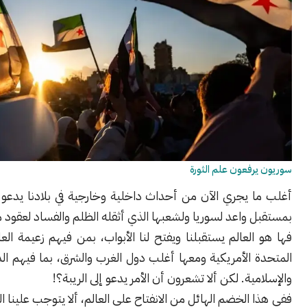
فعون علم الثورة
 يجري الآن من أحداث داخلية وخارجية في بلادنا يدعو إلى التفاؤل
واعد لسوريا ولشعبها الذي أثقله الظلم والفساد لعقود من الزمن.
العالم يستقبلنا ويفتح لنا الأبواب، بمن فيهم زعيمة العالم الولايات
الأمريكية ومعها أغلب دول الغرب والشرق، بما فيهم الدول العربية
ية. لكن ألا تشعرون أن الأمر يدعو إلى الريبة؟!
 الخضم الهائل من الانفتاح على العالم، ألا يتوجب علينا التوقف قليلاً