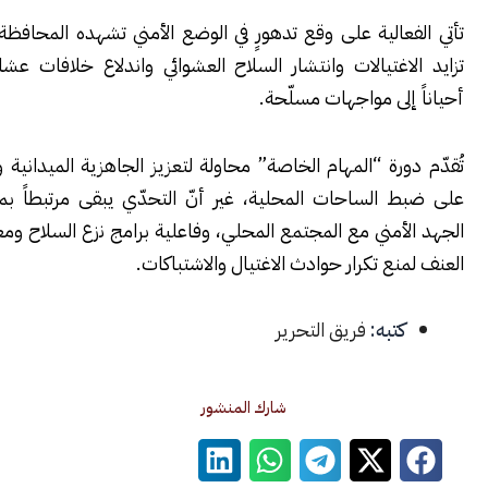
عالية على وقع تدهورٍ في الوضع الأمني تشهده المحافظة، يتجلّى في
اغتيالات وانتشار السلاح العشوائي واندلاع خلافات عشائرية تتطوّر
إلى مواجهات مسلّحة.
ورة “المهام الخاصة” محاولة لتعزيز الجاهزية الميدانية ورفع القدرة
 الساحات المحلية، غير أنّ التحدّي يبقى مرتبطاً بمدى تكامل
أمني مع المجتمع المحلي، وفاعلية برامج نزع السلاح ومعالجة جذور
نع تكرار حوادث الاغتيال والاشتباكات.
كتبه:
فريق التحرير
شارك المنشور