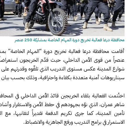
ا فعالية تخريج دورة المهام الخاصة بمشاركة 250 عنصر
أقامت محافظة درعا فعالية تخريج دورة “المهام الخاصة” بمشاركة 250
ن قوى الأمن الداخلي، حيث قدّم الخريجون استعراضاً ميدانياً في
لمدينة عكس مستوى التدريب الذي تلقّوه وقدرتهم على التعامل مع
هات أمنية متعددة بكفاءة واحترافية، وذلك بحسب بيان المحافظة.
الفعالية بلقاء الخريجين قائدَ الأمن الداخلي في المحافظة، العميد
ان، الذي نوّه بجهودهم في حفظ الأمن والاستقرار وأشاد بدورهم في
مدينة، كما جرى تكريم الدفعة تقديراً لتفانيها، مع التأكيد على
ر في برامج التدريب ورفع الجاهزية والانضباط.