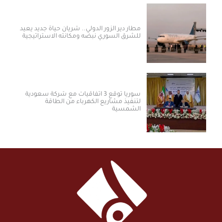
مطار دير الزور الدولي.. شريان حياة جديد يعيد
للشرق السوري نبضه ومكانته الاستراتيجية
سوريا توقع 3 اتفاقيات مع شركة سعودية
لتنفيذ مشاريع الكهرباء من الطاقة
الشمسية