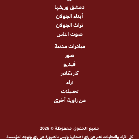
دمشق وريفها
أبناء الجولان
تراث الجولان
صوت الناس
مبادرات مدنية
صور
فيديو
كاريكاتير
آراء
تحليلات
من زاوية أخرى
جميع الحقوق محفوظة © 2026
والتحليلات تعبر عن رأي أصحابها وليس بالضرورة عن رأي وتوجه المؤسسة