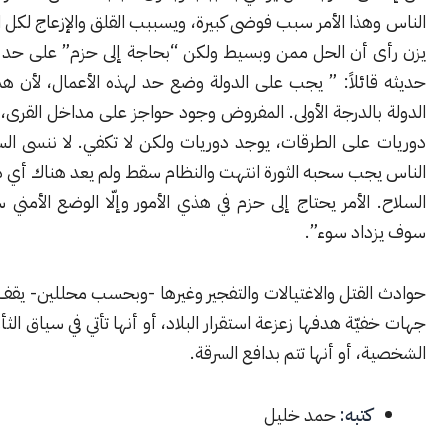
ذا الأمر سبب فوضى كبيرة، ويسببب القلق والإزعاج لكل الناس”. أبو
 أن الحل ممن وبسيط ولكن “بحاجة إلى حزم” على حد قوله. وتابع
ائلاً: ” يجب على الدولة وضع حد لهذه الأعمال، لأن هذا مسؤولية
الدرجة الأولى. المفروض وجود حواجز على مداخل القرى، أيضاً تسيير
على الطرقات، يوجد دوريات ولكن لا تكفي. لا ننسى السلاح بأيدي
جب سحبه الثورة انتهت والنظام سقط ولم يعد هناك أي داعي لحمل
الأمر يحتاج إلى حزم في هذي الأمور وإلّا الوضع الأمني سيستمر بل
اد سوء”.
قتل والاغتيالات والتفجير وغيرها -وبحسب محللين- يقف وراءها إمّا
ّة هدفها زعزعة استقرار البلاد، أو أنها تأتي في سياق الثأر والعداوات
 أو أنها تتم بدافع السرقة.
كتبه:
حمد خليل