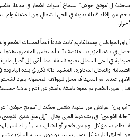
”موقع جولان” بسماع أصوات انفجار في مدينة طفس. تبيّن أنه
إلقاء قنبلة يدوية في الحي الشمالي من المدينة ولم ينجم عنه أية
مواطنين وممتلكاتهم كانت هدفاً أيضاً لعمليات التفجير والتخريب. كما
بلدة المزيريب منتصف آب أغسطس المنصرم، عندما تم استهداف
ي الحي الشمالي بعبوة ناسفة. مما أدّى إلى أضرار مادية جسيمة في
 والمحال المجاورة. المشهد ذاته تكرر في بلدة اليادودة في ريف درعا
عندما تم استهداف محل للهواتف المحمولة يعود لشخص تم اغتياله
. التفجير تم بعبوة ناسفة وأسفر عن أضرار مادية جسيمة.
ن” مواطن من مدينة طفس تحدّث ل”موقع جولان” عن ما أسماه
فوضى” في ريف درعا الغربي وقال: “إلى متى هذي الفوضى بالبلد؟ الأمر
 نسمع كل يوم عن تفجير أو اغتيال، ناس أبرياء ليس لهم ذنب. عدا
ق النار بشكل يومي بسببب وبدون سبب، السلاح منتشر بكثير بأيدي