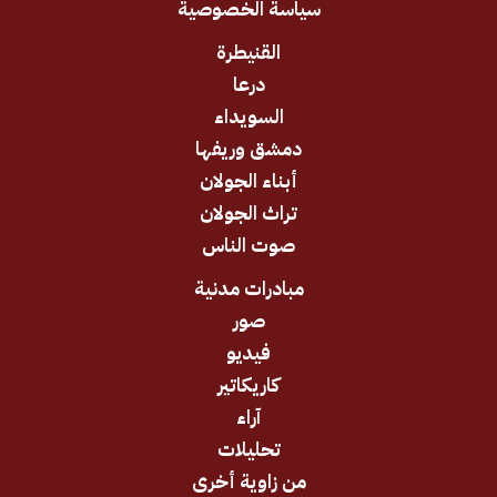
سياسة الخصوصية
القنيطرة
درعا
السويداء
دمشق وريفها
أبناء الجولان
تراث الجولان
صوت الناس
مبادرات مدنية
صور
فيديو
كاريكاتير
آراء
تحليلات
من زاوية أخرى