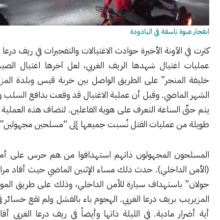
ة ناسفة في اليادودة
الآونة الأخيرة حوادث الاغتيالات والتفجيرات في ريف درعا الغربي. عدة
اغتيال شهدها الريف الغربي، لعل آخرها اغتيال الصيدلي “أحمد
لمنجر” على الطريق الواصل بين خربة قيس وبلدة المزيريب نهاية
ماضي. وقيل أن عملية الاغتيال قد وقعت بدافع السلب والسرقة ولم
 الساعة التعرف على هوية الفاعلين. لتضاف هذه العملية إلى سلسلة
ن عمليات القتل نُسبت جميعها إلى “مسلحين مجهولين”.
ن المجهولون ذاتهم استهدافوا من هم حرس على أمن المنطقة
الداخلي). حدث ذلك مساء الإثنين الماضي حيث أفاد مراسل “موقع
باستهداف سيارة للأمن الداخلي، وذلك على طريق المواسير شمالي
 بريف درعا الغربي. الهجوم باء بالفشل ولم تقع خسائر في الأرواح أو
ر مادية. في الليلة ذاتها وأيضاً في ريف درعا الغربي أفادت مصادر