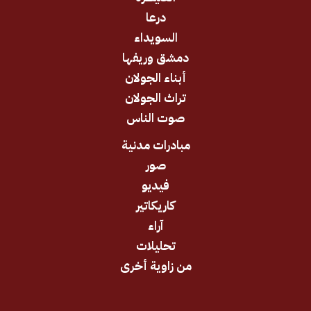
درعا
السويداء
دمشق وريفها
أبناء الجولان
تراث الجولان
صوت الناس
مبادرات مدنية
صور
فيديو
كاريكاتير
آراء
تحليلات
من زاوية أخرى