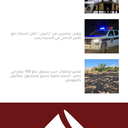
مقتل عنصرين من “داعش” خلال اشتباك مع
الأمن الداخلي في السيدة زينب
تفجير مخلفات حرب يشعل نحو 100 دونم في
حضر.. أشجار مثمرة تحترق ومزارعون يطالبون
بالتعويض