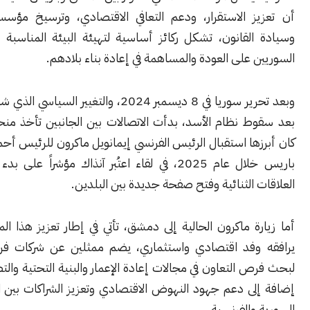
ز الاستقرار، ودعم التعافي الاقتصادي، وترسيخ مؤسسات الدولة
القانون، تشكل ركائز أساسية لتهيئة البيئة المناسبة التي تشجع
 على العودة والمساهمة في إعادة بناء بلادهم.
وبعد تحرير سوريا في 8 ديسمبر 2024، والتغيير السياسي الذي شهدته سوريا
ط نظام الأسد، بدأت الاتصالات بين الجانبين تأخذ منحى مختلفاً،
ها استقبال الرئيس الفرنسي إيمانويل ماكرون للرئيس أحمد الشرع في
باريس خلال عام 2025، في لقاء اعتُبر آنذاك مؤشراً على بدء إعادة بناء
 الثنائية وفتح صفحة جديدة بين البلدين.
ة ماكرون الحالية إلى دمشق، تأتي في إطار تعزيز هذا المسار، حيث
وفد اقتصادي واستثماري، يضم ممثلين عن شركات فرنسية كبرى
 التعاون في مجالات إعادة الإعمار والبنية التحتية والتطوير التقني،
لى دعم جهود النهوض الاقتصادي وتعزيز الشراكات بين المؤسسات
والفرنسية.