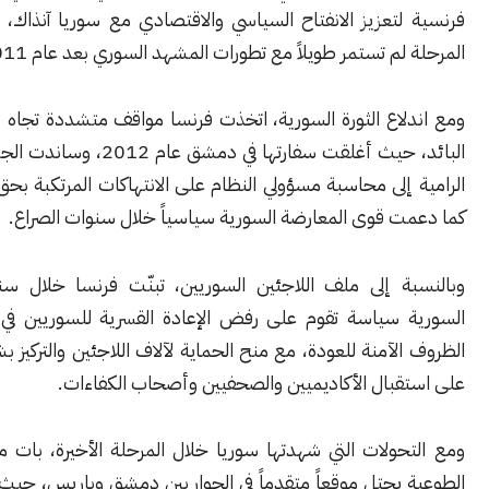
تعزيز الانفتاح السياسي والاقتصادي مع سوريا آنذاك، إلا أن تلك
لم تستمر طويلاً مع تطورات المشهد السوري بعد عام 2011.
لاع الثورة السورية، اتخذت فرنسا مواقف متشددة تجاه نظام الأسد
البائد، حيث أغلقت سفارتها في دمشق عام 2012، وساندت الجهود الدولية
إلى محاسبة مسؤولي النظام على الانتهاكات المرتكبة بحق السوريين،
ت قوى المعارضة السورية سياسياً خلال سنوات الصراع.
ة إلى ملف اللاجئين السوريين، تبنّت فرنسا خلال سنوات الثورة
 سياسة تقوم على رفض الإعادة القسرية للسوريين في ظل غياب
لآمنة للعودة، مع منح الحماية لآلاف اللاجئين والتركيز بشكل خاص
قبال الأكاديميين والصحفيين وأصحاب الكفاءات.
حولات التي شهدتها سوريا خلال المرحلة الأخيرة، بات ملف العودة
يحتل موقعاً متقدماً في الحوار بين دمشق وباريس، حيث ترى فرنسا