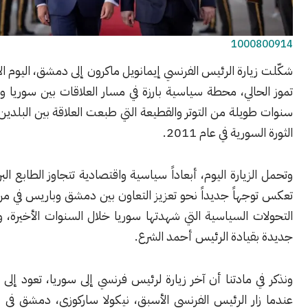
1000
شكّلت زيارة الرئيس الفرنسي إيمانويل ماكرون إلى دمشق، اليوم الإثنين 6 م
الي، محطة سياسية بارزة في مسار العلاقات بين سوريا وفرنسا، بعد
يلة من التوتر والقطيعة التي طبعت العلاقة بين البلدين منذ اندلاع
ورية في عام 2011.
زيارة اليوم، أبعاداً سياسية واقتصادية تتجاوز الطابع البروتوكولي، إذ
هاً جديداً نحو تعزيز التعاون بين دمشق وباريس في مرحلة ما بعد
 السياسية التي شهدتها سوريا خلال السنوات الأخيرة، وبدء مرحلة
قيادة الرئيس أحمد الشرع.
ونذكر في مادتنا أن آخر زيارة لرئيس فرنسي إلى سوريا، تعود إلى عام 2008
ار الرئيس الفرنسي الأسبق، نيكولا ساركوزي، دمشق في إطار مساعٍ