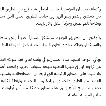
ار أن المؤسسة تدرس أيضاً إنشاء فرع ثانٍ للطريق الدولي الواصل
 وتدمر ودير الزور، إلى جانب الطريق الحالي الذي سيبقى مجانياً
للمواطنين وحركة النقل والترانزيت.
ن الطريق الجديد سيشكل مساراً حديثاً يلبي متطلبات النقل
ار، ويواكب خطط تطوير البنية التحتية خلال المرحلة المقبلة.
توجه لتنفيذ هذه المشاريع في وقت تعاني فيه شبكة الطرق السورية
 كبير في بنيتها التحتية نتيجة سنوات الحرب وضعف أعمال الصيانة،
 على المحاور الرئيسة التي تربط بين المحافظات. وتسببت الأضرار في
من الطرق والجسور بزيادة زمن الرحلات وارتفاع تكاليف النقل، ما
اريع التأهيل وإنشاء محاور حديثة من أبرز أولويات قطاع النقل
رحلة المقبلة.