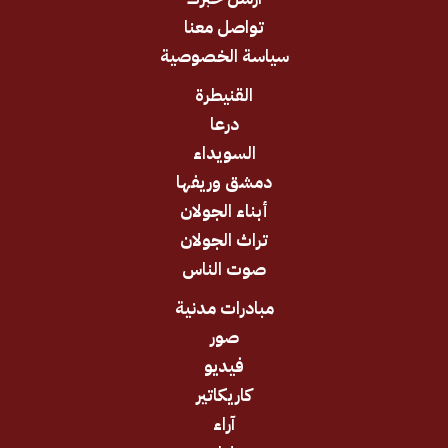
تواصل معنا
سياسة الخصوصية
القنيطرة
درعا
السويداء
دمشق وريفها
أبناء الجولان
تراث الجولان
صوت الناس
مبادرات مدنية
صور
فيديو
كاريكاتير
آراء