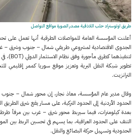
ستراد حلب اللاذقية مصدر الصورة مواقع التواصل
لمؤسسة العامة للمواصلات الطرقية أنها تعمل على تحديث دراسة
الاقتصادية لمشروعي طريقي شمال – جنوب وشرق – غرب، تمهيداً
لتنفيذهما كطرق مأجورة وفق نظام الاستثمار الدولي (BOT)، في إطار خطط
بكة النقل البرية وتعزيز موقع سوريا كممر إقليمي للتجارة وحركة
.
ير عام المؤسسة، معاذ نجار، إن محور شمال – جنوب سيمتد من
لأردنية إلى الحدود التركية، على مسار يقع شرق الطريق الدولي الحالي
لومترات، فيما سيربط محور شرق – غرب بين مرفأ طرطوس ومنفذ
ى الحدود العراقية، بما يسهم في تحسين الربط بين الموانئ والمعابر
 وتسهيل حركة البضائع والنقل.