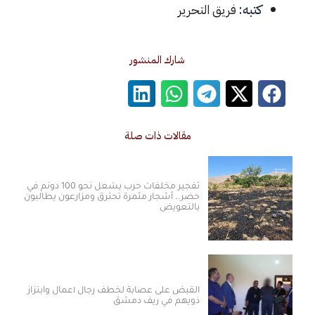
كتبه:
فريق التحرير
شارك المنشور
مقالات ذات صلة
تفجير مخلفات حرب يشعل نحو 100 دونم في
حضر.. أشجار مثمرة تحترق ومزارعون يطالبون
بالتعويض
القبض على عصابة لخطف رجال أعمال وابتزاز
ذويهم في ريف دمشق