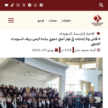
تحقيقات
محليات
فيديو
بار الرئيسية
,
السويداء
4 قتلى و5 إصابات في توتر أمني دموي ببلدة الرحى بريف السويداء
: محمد جابر
3:50 م
يونيو 29, 2026