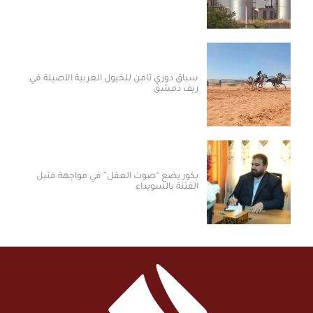
سباق دوري ثامن للخيول العربية الأصيلة في
ريف دمشق
بكور يضع “صوت العقل” في مواجهة فتيل
الفتنة بالسويداء