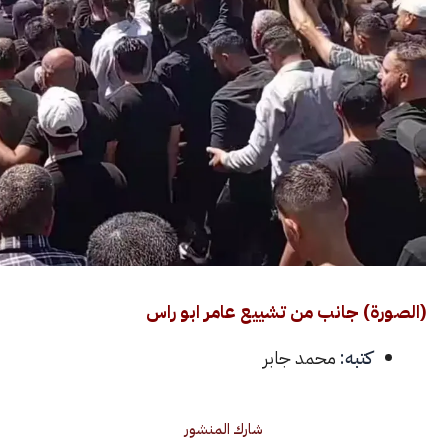
) جانب من تشييع عامر ابو راس
كتبه:
محمد جابر
شارك المنشور