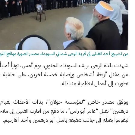
أحد القتلى في قرية الرحى شمالي السويداء مصدر الصورة مواقع التواصل
ة الرحى بريف السويداء الجنوبي، يوم أمس، توتراً أمنياً حاداً أسفر
ل أربعة أشخاص وإصابة خمسة آخرين، على خلفية جريمة قتل
ى أعمال انتقامية متبادلة.
صدر خاص “لمؤسسة جولان”، بدأت الأحداث بقيام “بشار أبو
بقتل “عامر أبو راس”، ما دفع من أقارب القتيل إلى ملاحقة المتهم،
بقتله إلى جانب شقيقه باسل أبو درهمين وأحد أقاربهم.