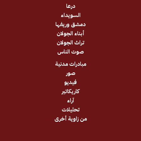
درعا
السويداء
دمشق وريفها
أبناء الجولان
تراث الجولان
صوت الناس
مبادرات مدنية
صور
فيديو
كاريكاتير
آراء
تحليلات
من زاوية أخرى