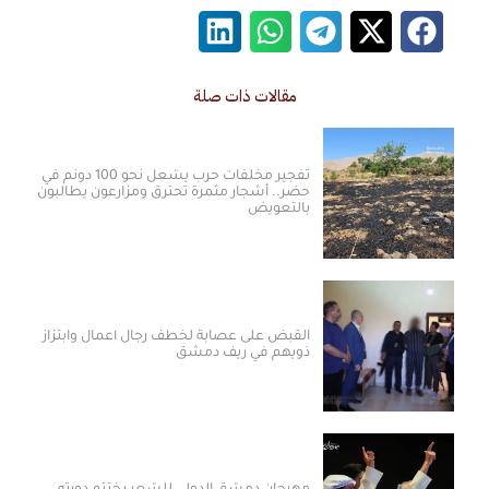
مقالات ذات صلة
تفجير مخلفات حرب يشعل نحو 100 دونم في
حضر.. أشجار مثمرة تحترق ومزارعون يطالبون
بالتعويض
القبض على عصابة لخطف رجال أعمال وابتزاز
ذويهم في ريف دمشق