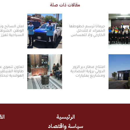
مقالات ذات صلة
جرمانا ترسم خطوطها
أمان السائح و
الحمراء: لا للتدخل
الوطن: الشرطة
الخارجي ولا للمساس
السياحية تعزز ت
بالسلم الأهلي
العودة والسياح
سوريا
افتتاح مطار دير الزور
تعاون تنموي ع
الدولي برؤية اقتصادية
طاولة القنيطرة
ومشاريع بمليارات
الهولندية تبحثا
الدولارات ​
أولويات المرحلة
المقبلة
الرئيسية
الق
سياسة واقتصاد
د