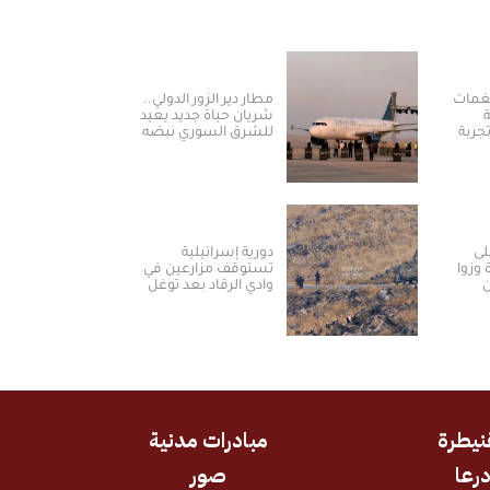
نغمات
مطار دير الزور الدولي..
شريان حياة جديد يعيد
جربة
للشرق السوري نبضه
ة في
ومكانته الاستراتيجية
لى
دورية إسرائيلية
 وزوا
تستوقف مزارعين في
ن
وادي الرقاد بعد توغل
جديد بريف درعا الغربي
نيطرة
مبادرات مدنية
رعا
صور