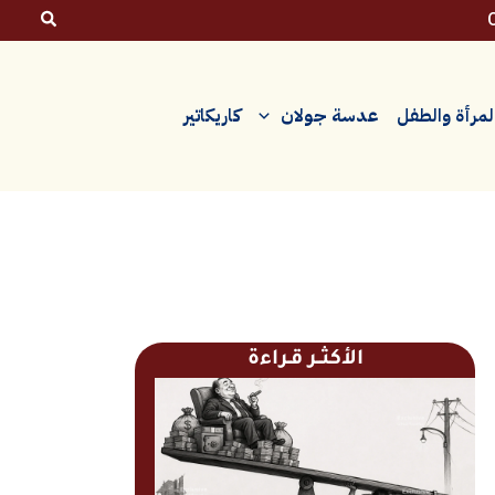
لمرأة والطفل
عدسة جولان
كاريكاتير
الأكثــر قـراءة