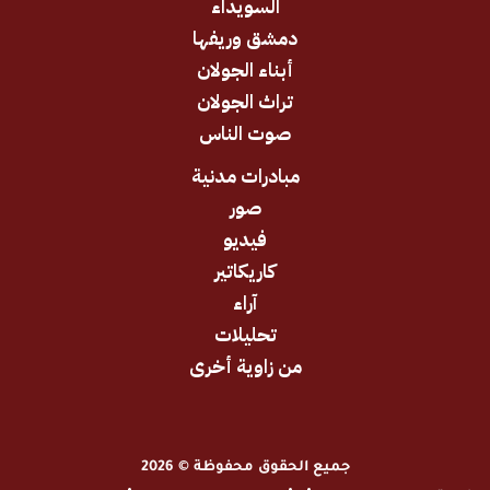
السويداء
دمشق وريفها
أبناء الجولان
تراث الجولان
صوت الناس
مبادرات مدنية
صور
فيديو
كاريكاتير
آراء
تحليلات
من زاوية أخرى
جميع الحقوق محفوظة © 2026