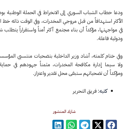
اب الشباب السوري إلى الانخراط في الحملة الوطنية بوصفهم الفئة
ستهدافاً من قبل مروجي المخدرات، وفي الوقت ذاته خط الدفاع الأول
تها، مؤكداً أن بناء مجتمع أكثر أمناً واستقراراً يتطلب شراكة وطنية
اعلة.
م كلمته، أشاد وزير الداخلية بتضحيات منتسبي المؤسسات الأمنية،
ا إدارة مكافحة المخدرات، مثمناً جهودهم في حماية المجتمع،
أن تضحياتهم ستبقى محل تقدير واعتزاز.
كتبه:
فريق التحرير
شارك المنشور