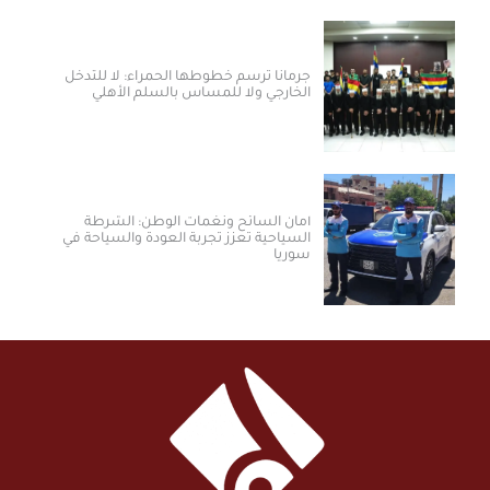
جرمانا ترسم خطوطها الحمراء: لا للتدخل
الخارجي ولا للمساس بالسلم الأهلي
أمان السائح ونغمات الوطن: الشرطة
السياحية تعزز تجربة العودة والسياحة في
سوريا