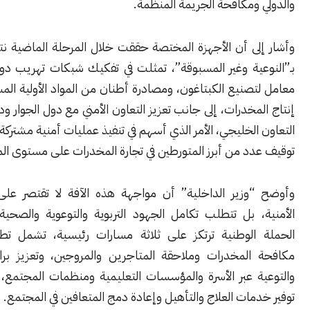
ومكافحة الجريمة المنظمة.
لى أن الأجهزة المختصة حققت خلال المرحلة الماضية نتائج وصفها
عية وغير المسبوقة”، تمثلت في تفكيك شبكات تهريب دولية، وضبط
صنيع الكبتاغون، ومصادرة أطنان من المواد الأولية المستخدمة في
مخدرات، إلى جانب تعزيز التعاون الأمني مع دول الجوار ودول مجلس
الخليجي، الأمر الذي أسهم في تنفيذ عمليات أمنية مشتركة أفضت إلى
دد من أبرز المتورطين في تجارة المخدرات على مستوى المنطقة.
وزير الداخلية” أن مواجهة هذه الآفة لا تقتصر على الإجراءات
 بل تتطلب تكامل الجهود التربوية والتوعوية والصحية، مبيناً أن
الوطنية ترتكز على ثلاثة مسارات رئيسية، تشمل تطبيق قانون
المخدرات وملاحقة المتاجرين والمروجين، وتعزيز برامج الوقاية
ة عبر الأسرة والمؤسسات التعليمية ومنظمات المجتمع، إضافة إلى
مات العلاج والتأهيل وإعادة دمج المتعافين في المجتمع.