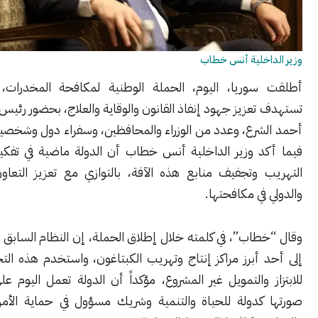
اخلية أنس خطاب
وريا، اليوم، الحملة الوطنية لمكافحة المخدرات، في خطوة
عزيز جهود إنفاذ القانون والوقاية والعلاج، بحضور رئيس الجمهورية
شرع، وعدد من الوزراء والمحافظين، وسفراء دول وشخصيات رسمية،
د وزير الداخلية أنس خطاب أن الدولة ماضية في تفكيك شبكات
 وتجفيف منابع هذه الآفة، بالتوازي مع تعزيز التعاون الإقليمي
في مكافحتها.
اب”، في كلمته خلال إطلاق الحملة، إن النظام السابق حوّل سوريا
أبرز مراكز إنتاج وتهريب الكبتاغون، واستخدم هذه التجارة وسيلة
 والتمويل غير المشروع، مؤكداً أن الدولة تعمل اليوم على استعادة
كدولة للحياة والتنمية وشريك مسؤول في حماية الأمن الإقليمي