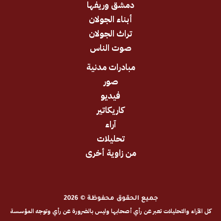
دمشق وريفها
أبناء الجولان
تراث الجولان
صوت الناس
مبادرات مدنية
صور
فيديو
كاريكاتير
آراء
تحليلات
من زاوية أخرى
جميع الحقوق محفوظة © 2026
والتحليلات تعبر عن رأي أصحابها وليس بالضرورة عن رأي وتوجه المؤسسة