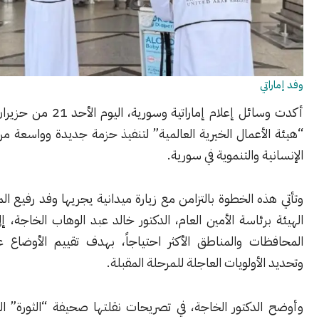
ي
أكدت وسائل إعلام إماراتية وسورية، اليوم الأحد 21 من حزيران، استعداد
أعمال الخيرية العالمية” لتنفيذ حزمة جديدة وواسعة من المشاريع
ة والتنموية في سورية.
ه الخطوة بالتزامن مع زيارة ميدانية يجريها وفد رفيع المستوى من
رئاسة الأمين العام، الدكتور خالد عبد الوهاب الخاجة، إلى عدد من
ات والمناطق الأكثر احتياجاً، بهدف تقييم الأوضاع على الأرض
لأولويات العاجلة للمرحلة المقبلة.
الدكتور الخاجة، في تصريحات نقلتها صحيفة “الثورة” السورية، أن