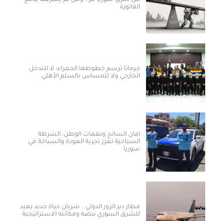
من سرق سوريا حرّ.. ومن لم يسرقها يدفع
الفاتورة
جرمانا ترسم خطوطها الحمراء: لا للتدخل
الخارجي ولا للمساس بالسلم الأهلي
أمان السائح ونغمات الوطن: الشرطة
السياحية تعزز تجربة العودة والسياحة في
سوريا
مطار دير الزور الدولي.. شريان حياة جديد يعيد
للشرق السوري نبضه ومكانته الاستراتيجية