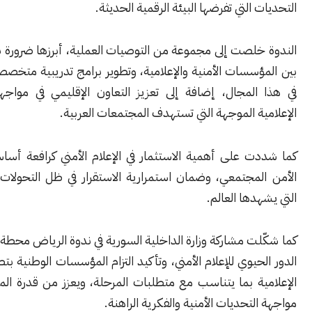
 التي تفرضها البيئة الرقمية الحديثة.
لصت إلى مجموعة من التوصيات العملية، أبرزها ضرورة بناء شراكات
سسات الأمنية والإعلامية، وتطوير برامج تدريبية متخصصة للعاملين
المجال، إضافة إلى تعزيز التعاون الإقليمي في مواجهة الحملات
ة الموجهة التي تستهدف المجتمعات العربية.
ت على أهمية الاستثمار في الإعلام الأمني كرافعة أساسية لحماية
لمجتمعي، وضمان استمرارية الاستقرار في ظل التحولات المتسارعة
دها العالم.
ت مشاركة وزارة الداخلية السورية في ندوة الرياض محطة مهمة لإبراز
حيوي للإعلام الأمني، وتأكيد التزام المؤسسات الوطنية بتطوير أدواتها
ية بما يتناسب مع متطلبات المرحلة، ويعزز من قدرة المجتمع على
لتحديات الأمنية والفكرية الراهنة.