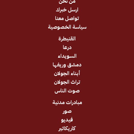
من نحن
ارسل خبرك
تواصل معنا
سياسة الخصوصية
القنيطرة
درعا
السويداء
دمشق وريفها
أبناء الجولان
تراث الجولان
صوت الناس
مبادرات مدنية
صور
فيديو
كاريكاتير