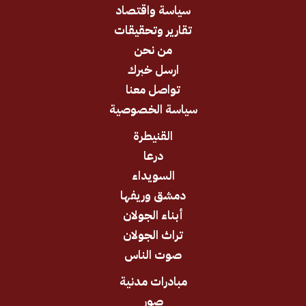
سياسة واقتصاد
تقارير وتحقيقات
من نحن
ارسل خبرك
تواصل معنا
سياسة الخصوصية
القنيطرة
درعا
السويداء
دمشق وريفها
أبناء الجولان
تراث الجولان
صوت الناس
مبادرات مدنية
صور