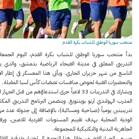
يا الوطني للشباب بكرة القدم
تخب سوريا الوطني للشباب بكرة القدم، اليوم الجمعة، معسكره
ي المغلق في مدينة الفيحاء الرياضية بدمشق، والذي يستمر حتى
من شهر حزيران الجاري. ويأتي هذا المعسكر في إطار الاستعدادات
رات الفنية لخوض منافسات تصفيات كأس آسيا المقبلة.
​ويشارك في التدريبات 33 لاعباً جرى استدعاؤهم من قبل الجهاز الفني بقيادة
لهولندي آرنو بويتنويغ. ويتضمن البرنامج التدريبي المكثف حصتين
ن يومياً (صباحية ومسائية)، بالإضافة إلى جدولة عدد من المباريات
المحلية بهدف تقييم المستويات الفردية للاعبين، ورفع مؤشرات
 البدنية والتكتيكية للمجموعة.
لجهاز الفني من خلال هذا التجمع إلى اختبار وتدقيق القائمة الحالية،