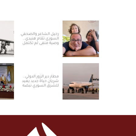
رحيل الشاعر والصحفي
السوري تمّام هنيدي..
وصية منفى لم تكتمل
مطار دير الزور الدولي..
شريان حياة جديد يعيد
للشرق السوري نبضه
ومكانته الاستراتيجية