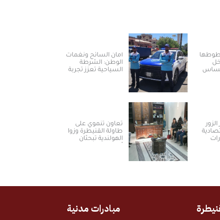
خطوطها
أمان السائح ونغمات
خل
الوطن: الشرطة
لمساس
السياحية تعزز تجربة
العودة والسياحة في
سوريا
الزور
تعاون تنموي على
تصادية
طاولة القنيطرة وزوا
رات
الهولندية تبحثان
أولويات المرحلة
المقبلة
نيطرة
مبادرات مدنية