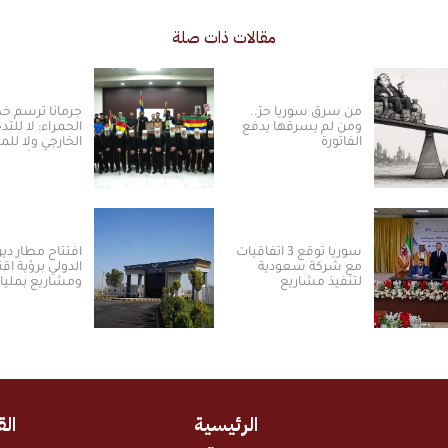
مقالات ذات صلة
من سرق سوريا حرّ..
جرمانا ترسم 
ومن لم يسرقها يدفع
الحمراء: لا للتد
الفاتورة
الخارجي ولا ل
بالسلم الأهلي
سوريا توقع 3 اتفاقيات
افتتاح مطار دير 
مع شركة سعودية
الدولي برؤية اق
لتنفيذ مشاريع
ومشاريع بمليا
الكهرباء من الطاقة
الدولارات ​
الشمسية
الرئيسية
الق