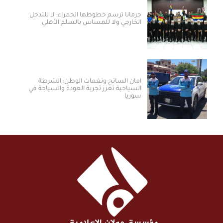
جرمانا ترسم خطوطها الحمراء: لا للتدخل
الخارجي ولا للمساس بالسلم الأهلي
أمان السائح ونغمات الوطن: الشرطة
السياحية تعزز تجربة العودة والسياحة في
سوريا