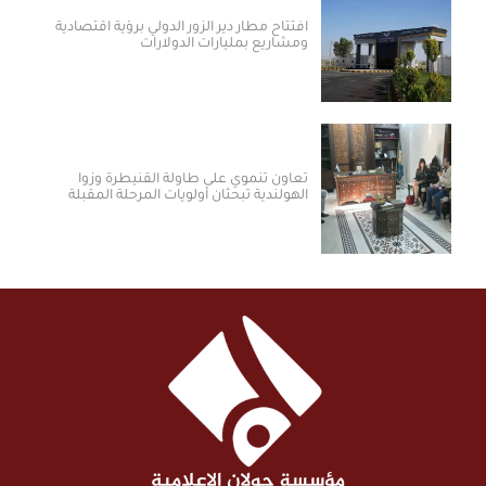
افتتاح مطار دير الزور الدولي برؤية اقتصادية
ومشاريع بمليارات الدولارات ​
تعاون تنموي على طاولة القنيطرة وزوا
الهولندية تبحثان أولويات المرحلة المقبلة