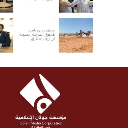
مبدعاً من 16 دولة
سباق دوري ثامن
للخيول العربية الأصيلة
في ريف دمشق