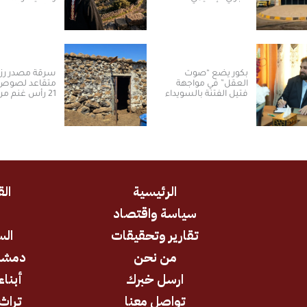
تحكي هوية المك
بكور يضع “صوت
سرقة مصدر رز
العقل” في مواجهة
متقاعد لصوص
فتيل الفتنة بالسويداء
21 رأس غنم م
في ريف القنيط
(فيديو)
الرئيسية
الق
سياسة واقتصاد
د
تقارير وتحقيقات
الس
من نحن
دمشق
ارسل خبرك
أبناء
تواصل معنا
تراث 