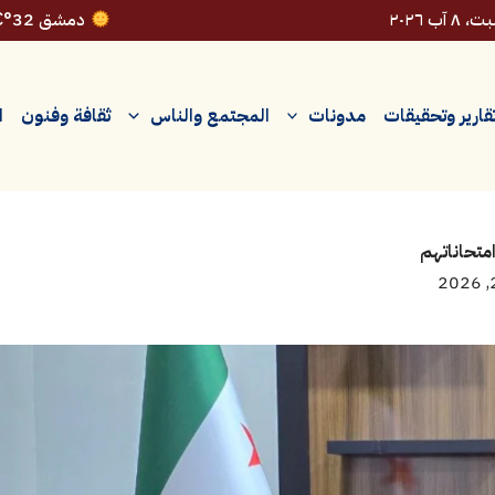
٨ آب ٢٠٢٦
دمشق 32°C
قارير وتحقيقات
مدونات
المجتمع والناس
ثقافة وفنون
ا
امتحاناتهم