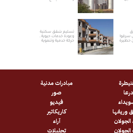
ان
ق
تسليم شقق سكنية
 سرقوا
وعودة خدمات حيوية..
ن حظيرة
حركة خدمية وتنموية
رة
نشطة بريف دمشق
نيطرة
مبادرات مدنية
رعا
صور
ويداء
فيديو
 وريفها
كاريكاتير
 الجولان
آراء
الجولان
تحليلات