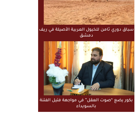
سباق دوري ثامن للخيول العربية الأصيلة في ريف
دمشق
بكور يضع “صوت العقل” في مواجهة فتيل الفتنة
بالسويداء