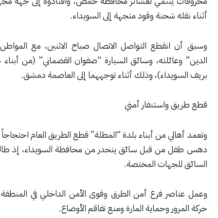
 ينتمي لعشائر محافظة حمص، واقتادوه إلى جهة مجهولة، وذلك
له شحنة وقود متجهة إلى السويداء.
 انقطع التواصل الاتصال صباح الاثنين، مع المواطن “رائد زين
وعائلته، وسائق السيارة “صفوان القضماني” (من أبناء بلدة قنوات
سويداء)، وذلك أثناء توجههما إلى العاصمة دمشق.
ق واستنفار أمني
الي من أبناء بلدة “المطلة” قطع الطريق العام احتجاجاً على حادث
 من قبل سائق ينحدر من محافظة السويداء، إذ طالبوا بتسليم
للجهات المختصة.
اصر فرع أمن الطرق وقوى الأمن الداخلي في المنطقة على تأمين
رور وحماية المارة ومنع تفاقم الأوضاع.