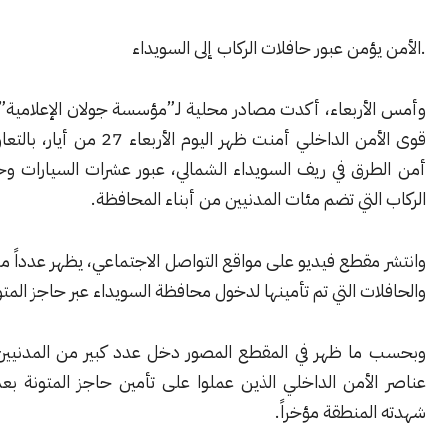
ؤمن عبور حافلات الركاب إلى السويداء
أربعاء، أكدت مصادر محلية لـ”مؤسسة جولان الإعلامية”، أن عناصر
قوى الأمن الداخلي أمنت ظهر اليوم الأربعاء 27 من أيار، بالتعاون مع فرع
رق في ريف السويداء الشمالي، عبور عشرات السيارات وحافلات نقل
لتي تضم مئات المدنيين من أبناء المحافظة.
قطع فيديو على مواقع التواصل الاجتماعي، يظهر عدداً من السيارات
ت التي تم تأمينها لدخول محافظة السويداء عبر حاجز المتونة.
ا ظهر في المقطع المصور دخل عدد كبير من المدنيين بمساعدة
أمن الداخلي الذين عملوا على تأمين حاجز المتونة بعد توتر أمني
منطقة مؤخراً.