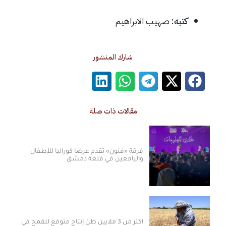
كتبه:
صهيب الابراهيم
شارك المنشور
مقالات ذات صلة
فرقة «فنون» تقدم عرضاً كورالياً للأطفال
واليافعين في قلعة دمشق
أكثر من 3 ملايين طن إنتاج متوقع للقمح في