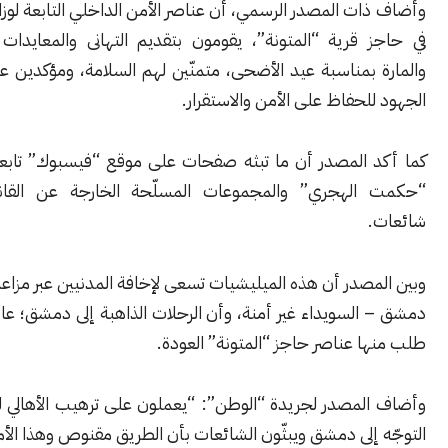
ت المصدر الرسمي، أن عناصر الأمن الداخلي التابعة لوزارة الداخلية
 قرية “المتونة”، يقومون بتقديم التهانى والمعايدات للمواطنين
بمناسبة عيد الأضحى، متمنّين لهم السلامة، ومؤكدين على استمرار
لحفاظ على الأمن والاستقرار.
 المصدر أن ما تبثه صفحات على موقع “فيسبوك” تابعة لميليشيا
الهجري” والمجموعات المسلّحة الخارجة عن القانون، مجرد
صدر أن هذه الميليشيات تسعى لإخافة المدنيين عبر مزاعم أن طريق
السويداء غير أمنة، وأن الرحلات الذاهبة إلى دمشق؛ عادت بعد أن
 عناصر حاجز “المتونة” العودة.
لمصدر لجريدة “الوطن”: “يعملون على ترهيب الأهالي لمنعهم من
إلى دمشق ويبثّون الشائعات بأن الطريق مقنوص وهذا الأمر منفي”.