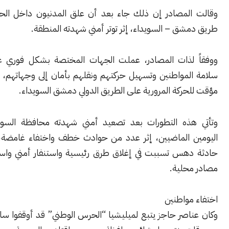
لمصادر إن ذلك جاء بعد أن علق المدنيون داخل الحافلات على
ق – السويداء، إثر توتر أمني شهدته المنطقة.
لذات المصادر، عملت الجهات المختصة بشكل فوري على ضمان
لمواطنين وتسهيل حركتهم ونقلهم بأمان إلى وجهاتهم، بعد انقطاع
ركة المرورية على الطريق الدولي دمشق السويداء.
ذه التطورات بعد تصعيد أمني شهدته محافظة السويداء، خلال
 الماضيين، إثر عدد من حوادث خطف واختفاء غامضة، إلى جانب
هس تسببت في إغلاق طرق رئيسية واستنفار أمني واسع، بحسب
حلية.
مواطنين
اصر حاجز يتبع لميليشيا “الحرس الوطني” قد أوقفوا سائق صهريج