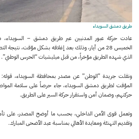
ق السويداء
كة عبور المدنيين عبر طريق دمشق – السويداء، صباح اليوم
الخميس 28 من أيار، وذلك بعد إغلاقه بشكل مؤقت، نتيجة التصعيد الأمني
ده الطريق مؤخراً، من قبل ميليشيات “الحرس الوطني”.
ريدة ”الوطن” عن مصدر بمحافظة السويداء، قوله: إن الإغلاق
لطريق دمشق السويداء، جاء حرصاً على سلامة المواطنين وحرية
 وضمان أمن واستقرار حركة السير على الطريق.
وى الأمن الداخلي، بحسب ما أوضح المصدر، على تأمين الطريق
لتهنئة ومعايدة الأهالي بمناسبة عيد الأضحى المبارك.