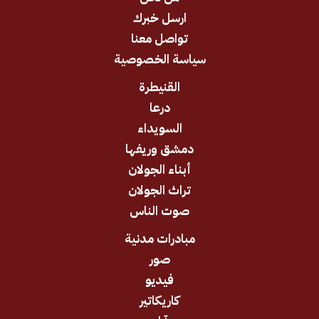
ارسل خبرك
تواصل معنا
سياسة الخصوصية
القنيطرة
درعا
السويداء
دمشق وريفها
أبناء الجولان
تراث الجولان
صوت الناس
مبادرات مدنية
صور
فيديو
كاريكاتير