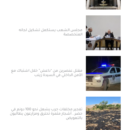
مجلس الشعب يستكمل تشكيل لجانه
المتخصصة
مقتل عنصرين من “داعش” خلال اشتباك مع
الأمن الداخلي في السيدة زينب
تفجير مخلفات حرب يشعل نحو 100 دونم في
حضر.. أشجار مثمرة تحترق ومزارعون يطالبون
بالتعويض