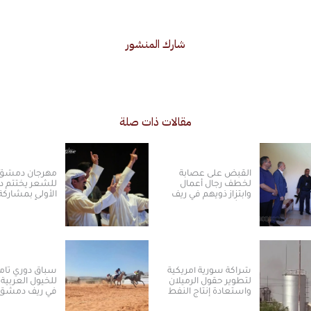
شارك المنشور
مقالات ذات صلة
القبض على عصابة
مهرجان دمشق 
لخطف رجال أعمال
للشعر يختتم دو
وابتزاز ذويهم في ريف
دمشق
مبدعاً من 16 دولة
شراكة سورية أمريكية
سباق دوري ثام
لتطوير حقول الرميلان
للخيول العربية 
واستعادة إنتاج النفط
في ريف دمشق