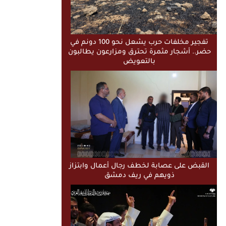
تفجير مخلفات حرب يشعل نحو 100 دونم في
حضر.. أشجار مثمرة تحترق ومزارعون يطالبون
بالتعويض
القبض على عصابة لخطف رجال أعمال وابتزاز
ذويهم في ريف دمشق