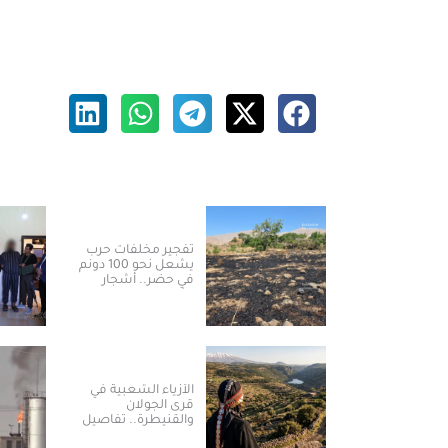
تفجير مخلفات حرب
يشعل نحو 100 دونم
في حضر.. أشجار
مثمرة تحترق ومزارعون
يطالبون بالتعويض
الأزياء الشعبية في
قرى الجولان
والقنيطرة.. تفاصيل
تحكي هوية المكان