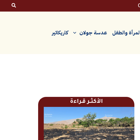
لمرأة والطفل
عدسة جولان
كاريكاتير
الأكثــر قـراءة