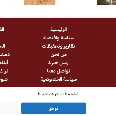
الرئيسية
الق
سياسة واقتصاد
د
تقارير وتحقيقات
الس
من نحن
دمشق
ارسل خبرك
أبناء
تواصل معنا
تراث 
سياسة الخصوصية
صوت
إدارة ملفات تعريف الارتباط
جميع الحقوق محفوظة © 2026
موافق
كل الآراء والتحليلات تعبر عن رأي أصحابها وليس بالضرورة عن رأي وتوجه
المؤسسة