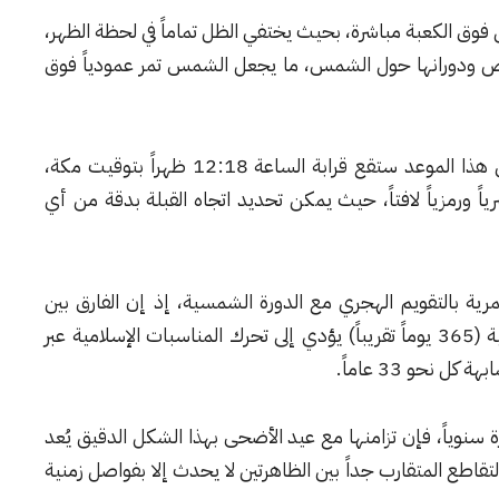
وق الكعبة مباشرة، بحيث يختفي الظل تماماً في لحظة الظهر،
لأرض ودورانها حول الشمس، ما يجعل الشمس تمر عمودياً فوق
وبحسب التقديرات الفلكية، فإن لحظة التعامد في هذا الموعد ستقع قرابة الساعة 12:18 ظهراً بتوقيت مكة،
ياً ورمزياً لافتاً، حيث يمكن تحديد اتجاه القبلة بدقة من أي
 التقاء الدورة القمرية بالتقويم الهجري مع الدورة الشمسية، إذ إن الفارق بين
السنة القمرية (354 يوماً تقريباً) والسنة الشمسية (365 يوماً تقريباً) يؤدي إلى تحرك المناسبات الإسلامية عبر
 نحو 33 عاماً.
نوياً، فإن تزامنها مع عيد الأضحى بهذا الشكل الدقيق يُعد
 التقاطع المتقارب جداً بين الظاهرتين لا يحدث إلا بفواصل زمنية