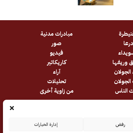
نيطرة
مبادرات مدنية
رعا
صور
ويداء
فيديو
 وريفها
كاريكاتير
 الجولان
آراء
الجولان
تحليلات
 الناس
من زاوية أخرى
رفض
إدارة الخيارات