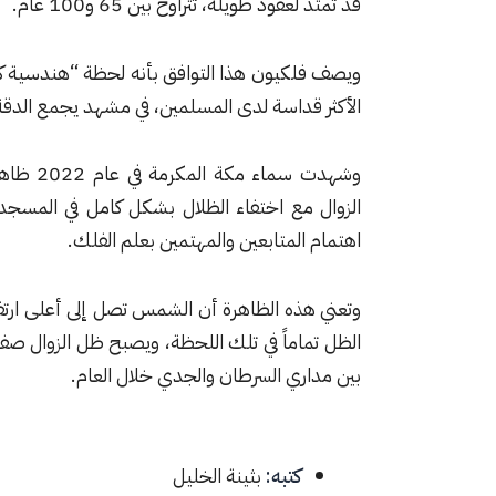
قد تمتد لعقود طويلة، تتراوح بين 65 و100 عام.
ويصف فلكيون هذا التوافق بأنه لحظة “هندسية كو
الأكثر قداسة لدى المسلمين، في مشهد يجمع الدقة ال
وشهدت سماء
مكة المكرمة
في عا
الزوال مع اختفاء الظلال بشكل كامل في المسجد
اهتمام المتابعين والمهتمين بعلم الفلك.
الظل تماماً في تلك اللحظة، ويصبح ظل الزوال صف
بين مداري السرطان والجدي خلال العام.
كتبه:
بثينة الخليل