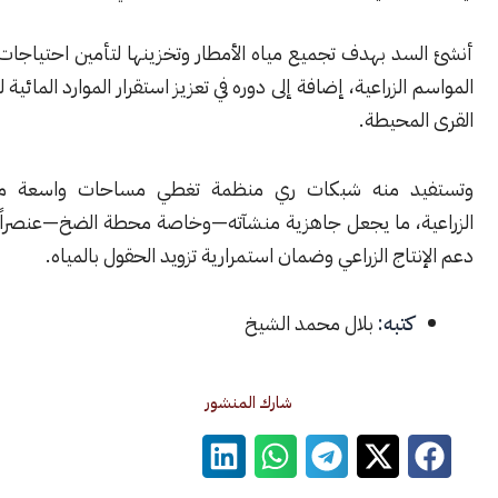
د بهدف تجميع مياه الأمطار وتخزينها لتأمين احتياجات الري خلال
لزراعية، إضافة إلى دوره في تعزيز استقرار الموارد المائية للمزارعين في
محيطة.
د منه شبكات ري منظمة تغطي مساحات واسعة من الأراضي
ة، ما يجعل جاهزية منشآته—وخاصة محطة الضخ—عنصراً أساسياً في
تاج الزراعي وضمان استمرارية تزويد الحقول بالمياه.
كتبه:
بلال محمد الشيخ
شارك المنشور