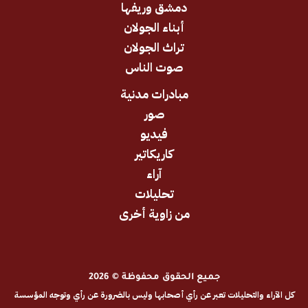
دمشق وريفها
أبناء الجولان
تراث الجولان
صوت الناس
مبادرات مدنية
صور
فيديو
كاريكاتير
آراء
تحليلات
من زاوية أخرى
جميع الحقوق محفوظة © 2026
والتحليلات تعبر عن رأي أصحابها وليس بالضرورة عن رأي وتوجه المؤسسة