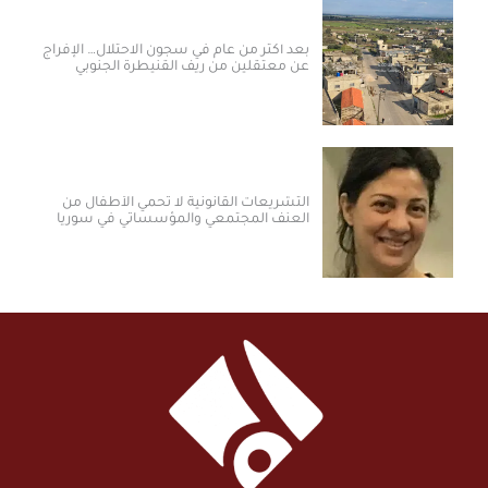
بعد أكثر من عام في سجون الاحتلال… الإفراج
عن معتقلين من ريف القنيطرة الجنوبي
التشريعات القانونية لا تحمي الأطفال من
العنف المجتمعي والمؤسساتي في سوريا