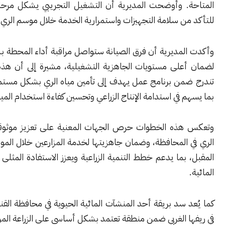
. وأوضحت المديرية أن التشغيل التجريبي يشكل مرحلة أساسية
ن سلامة التجهيزات واستمرارية الخدمة خلال موسم الري.
لمديرية أن فرق الصيانة ستواصل مراقبة أداء المحطة بشكل دوري
على مستويات الجاهزية التشغيلية، مشيرة إلى أن هذه الإجراءات
من برنامج عمل يهدف إلى تأمين مياه الري بشكل مستمر ومنتظم،
 في استدامة الإنتاج الزراعي وتحسين كفاءة استخدام المياه في السد.
ذه الخطوات حرص الجهات المعنية على تعزيز موثوقية منشآت
المحافظة، وضمان جاهزيتها لخدمة المزارعين خلال الموسم الزراعي
بما يدعم خطط التنمية الزراعية ويعزز الاستفادة المثلى من الموارد
 سد بريقة أحد المنشآت المائية الحيوية في محافظة القنيطرة، ويقع
 الغربي ضمن منطقة تعتمد بشكل أساسي على الزراعة المروية.