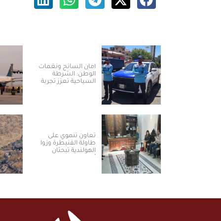
أمان السائح ونغمات
الوطن: الشرطة
السياحية تعزز تجربة
العودة والسياحة في
سوريا
تعاون تنموي على
طاولة القنيطرة وزوا
الهولندية تبحثان
أولويات المرحلة
المقبلة