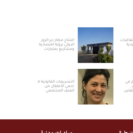
يا توقع 3 اتفاقيات
افتتاح مطار دير الزور
ية
الدولي برؤية اقتصادية
ومشاريع بمليارات
طاقة
الدولارات ​
م في
التشريعات القانونية لا
…
تحمي الأطفال من
قلين
العنف المجتمعي
رة
والمؤسساتي في
سوريا
نيطرة
مبادرات مدنية