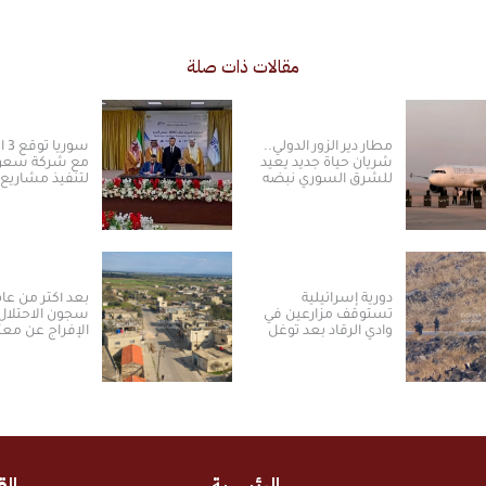
مقالات ذات صلة
مطار دير الزور الدولي..
سور
شريان حياة جديد يعيد
مع شركة سعود
للشرق السوري نبضه
لتنفيذ مشاريع
ومكانته الاستراتيجية
الكهرباء من ال
الشمسية
دورية إسرائيلية
بعد أكثر من عا
تستوقف مزارعين في
سجون الاحتلال
وادي الرقاد بعد توغل
الإفراج عن معت
جديد بريف درعا الغربي
من ريف القنيط
الجنوبي
الرئيسية
الق