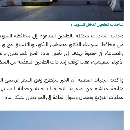
لطحين تدخل السويداء
احنات محمّلة بالطحين المدعوم إلى محافظة السويداء، بتوجيه
ظ السويداء الدكتور مصطفى البكور، وبالتنسيق مع وزارة الاقتصاد
ة، في خطوة تهدف إلى تأمين مادة الخبز للمواطنين والتخفيف من
 المعيشية، عقب توقف إمدادات الطحين المقدّمة من المنظمات.
لجهات المعنية أن الخبز سيُطرح وفق السعر الرسمي المعتمد، مع
مباشرة من مديرية التجارة الداخلية وحماية المستهلك، لضبط
التوزيع وضمان وصول المادة إلى المواطنين بشكل عادل ومنظم.