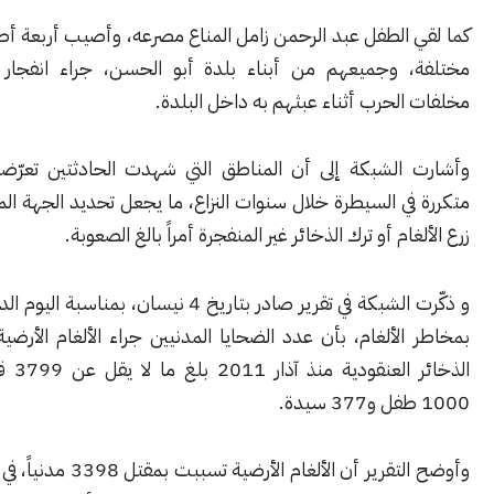
 الطفل عبد الرحمن زامل المناع مصرعه، وأصيب أربعة أطفال بجروح
 وجميعهم من أبناء بلدة أبو الحسن، جراء انفجار جسم من
لحرب أثناء عبثهم به داخل البلدة.
الشبكة إلى أن المناطق التي شهدت الحادثتين تعرّضت لتبدلات
ي السيطرة خلال سنوات النزاع، ما يجعل تحديد الجهة المسؤولة عن
ام أو ترك الذخائر غير المنفجرة أمراً بالغ الصعوبة.
و ذكّرت الشبكة في تقرير صادر بتاريخ 4 نيسان، بمناسبة اليوم الدولي للتوعية
لألغام، بأن عدد الضحايا المدنيين جراء الألغام الأرضية ومخلّفات
الذخائر العنقودية منذ آذار 2011 بلغ ما لا يقل عن 3799 قتيلاً، بينهم
وأوضح التقرير أن الألغام الأرضية تسببت بمقتل 3398 مدنياً، في حين أودت