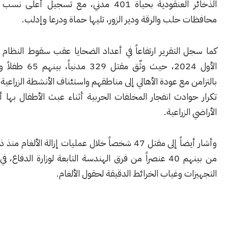
الذخائر العنقودية بحياة 401 مدني، مع تسجيل أعلى نسب الضحايا في
حلب والرقة ودير الزور، تليها حماة ودرعا وإدلب.
كما سجل التقرير ارتفاعاً في أعداد الضحايا عقب سقوط النظام في 8 كانون
الأول 2024، حيث وثّق مقتل 329 مدنياً، بينهم 65 طفلاً و29 سيدة،
 مع عودة الأهالي إلى مناطقهم واستئناف الأنشطة الزراعية، إضافة إلى
ادث انفجار المخلفات الحربية أثناء عبث الأطفال بها أو العمل في
لزراعية.
وأشار أيضاً إلى مقتل 47 شخصاً خلال عمليات إزالة الألغام منذ ذلك التاريخ،
من بينهم 40 عنصراً من فرق الهندسة التابعة لوزارة الدفاع، في ظل نقص
ت وغياب الخرائط الدقيقة لحقول الألغام.