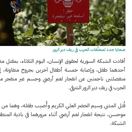
 لمخلّفات الحرب في ريف دير الزور
شبكة السورية لحقوق الإنسان، اليوم الثلاثاء، بمقتل مدنيين اثنين،
طفل، وإصابة خمسة أطفال آخرين بجروح متفاوتة، إثر حادثتين
ن ناجمتين عن انفجار لغم أرضي وجسم غير منفجر من مخلّفات
 ريف دير الزور الشرقي.
دني وسيم الخضر العلي الكريم وأُصيب طفله، وهما من أبناء مدينة
نتيجة انفجار لغم أرضي أثناء مرورهما في بادية المنطقة، بحسب