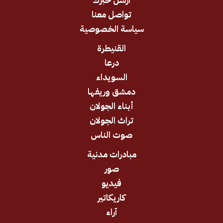
تواصل معنا
سياسة الخصوصية
القنيطرة
درعا
السويداء
دمشق وريفها
أبناء الجولان
تراث الجولان
صوت الناس
مبادرات مدنية
صور
فيديو
كاريكاتير
آراء