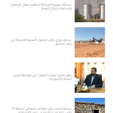
شراكة سورية أمريكية لتطوير حقول الرميلان
واستعادة إنتاج النفط
سباق دوري ثامن للخيول العربية الأصيلة في
ريف دمشق
بكور يضع “صوت العقل” في مواجهة فتيل
الفتنة بالسويداء
سرقة مصدر رزق متقاعد لصوص سرقوا 21
رأس غنم من حظيرة في ريف القنيطرة