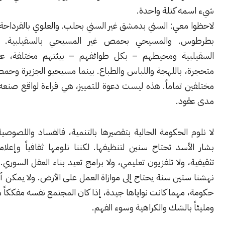
ه كتلة واحدة.
عي: السني بدمشق غير السني بحلب. والعلوي بالقرداحة غير العلوي
. والمسيحي بحمص غير المسيحي بالسقيلبية. مثلا، أهل
ية ومحيطهم – بكل طوائفهم – بيئتهم مختلفة، عقلية بدوية
 باللهجة واللباس والطباع. بينما مسيحيو الجزيرة وحمص ودمشق
 تماماً. هذه ليست دعوة للتمييز، هي قراءة لواقع صنعه نظام على
د.
الحكومة الحالية بتقصيرها بالتنمية، فالفساد واللصوصية التي تركها
سد تحتاج سنين لتنظيفها. لكننا نلومها ثقافياً وإعلامياً: لا مواد
 ولا تلفزيون تعليمي، ولا برامج تعيد بناء العقل السوري. الفكر الذي
ين سنة يحتاج إلى موازاة العمل على الأرض. ولا يمكن أن تنجح أي
هما كانت نواياها جيدة، إذا كان المجتمع نفسه مفككاً من الداخل،
بالشك والكراهية وسوء الفهم.