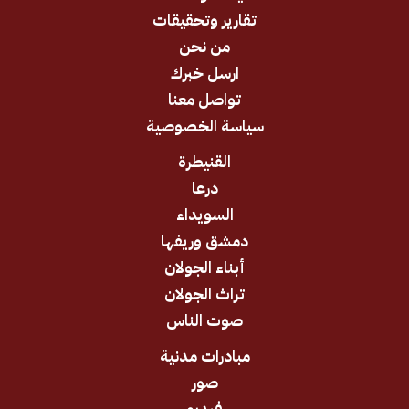
تقارير وتحقيقات
من نحن
ارسل خبرك
تواصل معنا
سياسة الخصوصية
القنيطرة
درعا
السويداء
دمشق وريفها
أبناء الجولان
تراث الجولان
صوت الناس
مبادرات مدنية
صور
فيديو