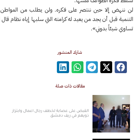
رة الطوائف نفسها.
 إلا حين ننتصر على فكره. ولن يطلب من المواطن الصبر على
قبل أن يجد من يعيد له كرامته التي سلبها إياه نظام قال له: «أنت لا
ئاً بدوني».
شارك المنشور
مقالات ذات صلة
القبض على عصابة لخطف رجال أعمال وابتزاز
ذويهم في ريف دمشق