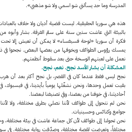
 وما حد يسألني شو اسمي ولا شو مذهبي».
سوريا الحقيقية. ليست قضية أديان ولا خلاف بالعبادات. مشكلتنا
 التي عاشت ستين سنة على سمّ الفرقة. بشار وأبوه من قبله زرعوا
 سوريا «لوحة فسيفساء» لا يمكن أن تعيش إلا تحت حاكم قوي
وس الطوائف ويخوفها من بعضها البعض. نجحوا في ذلك، ومازلنا
ى لعبتهم الوسخة حتى بعد سقوط أنظمتهم.
 أن بشار الأسد نجح. نعم، نجح.
 فقط عندما كان في القصر، بل نجح أكثر بعد أن هرب. لأن لعبته
ل وحدها، ونحن نشغّلها يومياً بأيدينا، في فيسبوك، في الإعلام، في
، في خوفنا من بعضنا، وفي تصنيفنا لبعضنا.
نتحول إلى طوائف لأننا نصلي بطرق مختلفة، ولا لأننا نذهب إلى
كنائس وحسينيات.
لنا إلى طوائف لأن كل جماعة عاشت في بيئة مختلفة، وخافت خوفاً
، وتعرضت لقصة مختلفة، وصدّقت رواية مختلفة. في سوريا لا يوجد