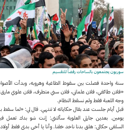
جتمعون بالساحات رفضاً للتقسيم
دة فصلت بين سقوط الطاغية وهروبه، وبدأت الأصوات تتصاعد:
ئفي، فلان علماني، فلان سني متطرف، فلان علوي مارق» كأننا غيرنا
عبة فقط ولم نسقط النظام.
 جلست عند بقال حكاياته لا تنتهي. قال لي: «لما سقط بشار، فرحت
بعدين جارتي العلوية سألتني: إنت شو بدك تعمل فينا؟ وجاري
كالي: هلق بدنا ناخد حَقنا. وأنا يا أخي بدي فقط أولادي يروحوا ع