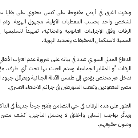
لفرق في أرض مفتوحة على كيس يحتوي على بقايا عظمية تعود
حد بحسب المعطيات الأولية، مجهول الهوية. وتم التعامل مع
فق الإجراءات القانونية والجنائية، تمهيداً لتسليمها إلى الجهات
لاستكمال التحقيقات وتحديد الهوية.
لمدني السوري شدد في بيانه على ضرورة عدم اقتراب الأهالي من مواقع
أو المقابر الجماعية وعدم العبث بها تحت أي ظرف، مؤكداً أن أي
ر مختص يؤدي إلى طمس الأدلة الجنائية ويعرقل جهود الكشف عن
فقودين وتعقب المتورطين في جرائم الاختفاء القسري.
لى هذه الرفات في حي التضامن يفتح جرحاً جديداً في الذاكرة السورية،
بواجب إنساني وأخلاقي لا يحتمل التأجيل: كشف مصير المفقودين
قوقهم.