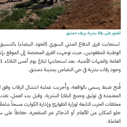
ى رفاة بشرية بريف دمشق
 فرق الدفاع المدني السوري (الخوذ البيضاء) بالتنسيق مع الهيئة
للمفقودين، حيث توجهت الفرق المختصة إلى الموقع بإشراف النيابة
العامة والجهات الأمنية، بعد استجابتها لبلاغ يوم أمس الثلاثاء 31 آذار حول
ات بشرية في حي التضامن بمدينة دمشق.
 رسمي بالواقعة، وأُجريت عملية انتشال الرفات وفق البروتوكولات
 في توثيق وجمع البقايا البشرية. وقبل بدء العمل، نفذت فرق إزالة
لحرب التابعة لوزارة الطوارئ وإدارة الكوارث مسحاً شاملاً للتأكد من
ان من الألغام أو الذخائر غير المنفجرة، حفاظاً على سلامة الفرق