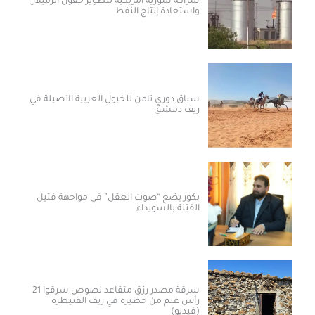
شراكة سورية أمريكية لتطوير حقول الرميلان
واستعادة إنتاج النفط
سباق دوري ثامن للخيول العربية الأصيلة في
ريف دمشق
بكور يضع “صوت العقل” في مواجهة فتيل
الفتنة بالسويداء
سرقة مصدر رزق متقاعد لصوص سرقوا 21
رأس غنم من حظيرة في ريف القنيطرة
(فيديو)