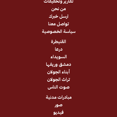
تقارير وتحقيقات
من نحن
ارسل خبرك
تواصل معنا
سياسة الخصوصية
القنيطرة
درعا
السويداء
دمشق وريفها
أبناء الجولان
تراث الجولان
صوت الناس
مبادرات مدنية
صور
فيديو