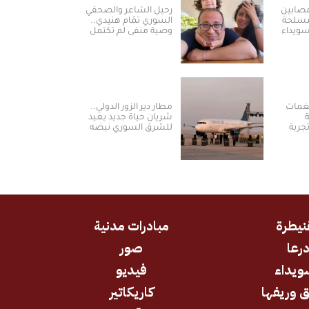
مصابين
رحيل الشاعر والصحفي
مسلحة
السوري تمّام هنيدي..
ويداء
وصية منفى لم تكتمل
نغمات
مطار دير الزور الدولي..
شريان حياة جديد يعيد
جربة
للشرق السوري نبضه
ة في
ومكانته الاستراتيجية
نيطرة
مبادرات مدنية
رعا
صور
ويداء
فيديو
 وريفها
كاريكاتير