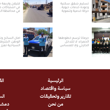
تسليم شقق سكنية
قتيلان وأربعة 
وعودة خدمات حيوية..
في اشتباكات 
حركة خدمية وتنموية
في محافظة الس
نشطة بريف دمشق
جرمانا ترسم خطوطها
أمان السائح و
الحمراء: لا للتدخل
الوطن: الشرطة
الخارجي ولا للمساس
السياحية تعزز ت
بالسلم الأهلي
العودة والسياح
سوريا
الرئيسية
الق
سياسة واقتصاد
د
تقارير وتحقيقات
الس
من نحن
دمشق