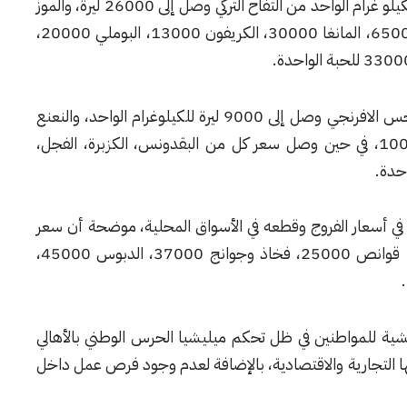
أما بالنسبة للفواكه، فقد بينت الصفحة أن سعر الكيلو غرام الواحد من التفاح التركي وصل إلى 26000 ليرة، والموز
20000، والبرتقال بأنواعه 15000، والأفوكادو 65000، المانغا 30000، الكريفون 13000، البوملي 20000،
وبالنسبة للحشائش، فأكدت الصفحة أن سعر الخس الافرنجي وصل إلى 9000 ليرة للكيلوغرام الواحد، والنعنع
3500، البصل الأخضر 3000، البقلة والزعتر 10000، في حين وصل سعر كل من البقدونس، الكزبرة، الفجل،
في أسعار الفروج وقطعه في الأسواق المحلية، موضحة أن سعر
الفروج بلغ 47000، وسعر السودة بلغ 45000، قوانص 25000، فخاذ وجوانج 37000، الدبوس 45000،
معيشية للمواطنين في ظل تحكم ميليشيا الحرس الوطني بالأهالي
ا التجارية والاقتصادية، بالإضافة لعدم وجود فرص عمل داخل