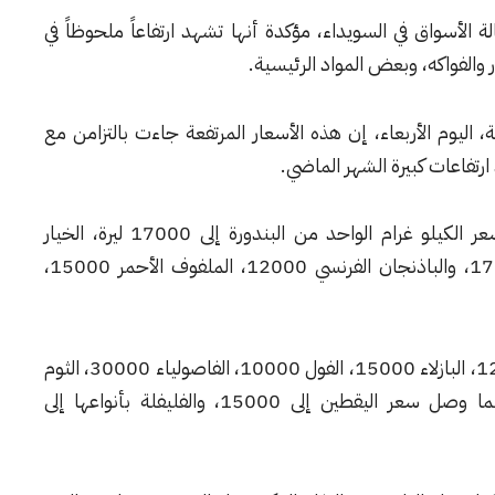
لأسواق في السويداء، مؤكدة أنها تشهد ارتفاعاً ملحوظاً في
 والفواكه، وبعض المواد الرئيسية.
 اليوم الأربعاء، إن هذه الأسعار المرتفعة جاءت بالتزامن مع
تفاعات كبيرة الشهر الماضي.
وأشارت إلى ارتفاع أسعار الخضار، حيث وصل سعر الكيلو غرام الواحد من البندورة إلى 17000 ليرة، الخيار
18000، كوسا 16000، الباذنجان البلدي 17000، والباذنجان الفرنسي 12000، الملفوف الأحمر 15000،
وأضافت أن سعر البطاطا المالحة وصل إلى 12000، البازلاء 15000، الفول 10000، الفاصولياء 30000، الثوم
البلدي 35000، الليمون الحامض 24000، فيما وصل سعر اليقطين إلى 15000، والفليفلة بأنواعها إلى