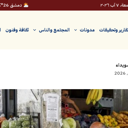
 ٧ آب ٢٠٢٦
دمشق 26°C
قارير وتحقيقات
مدونات
المجتمع والناس
ثقافة وفنون
ا
سويداء