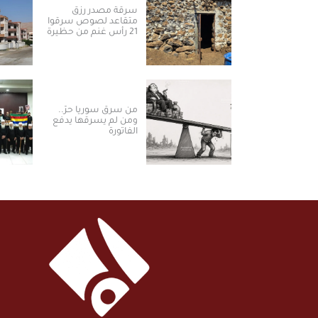
سرقة مصدر رزق
متقاعد لصوص سرقوا
21 رأس غنم من حظيرة
في ريف القنيطرة
(فيديو)
من سرق سوريا حرّ..
ومن لم يسرقها يدفع
الفاتورة