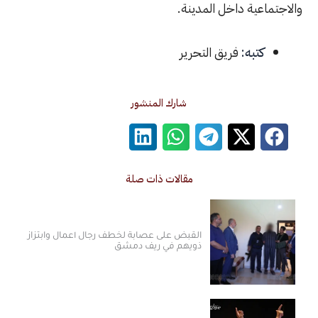
عية داخل المدينة.
كتبه:
فريق التحرير
شارك المنشور
مقالات ذات صلة
القبض على عصابة لخطف رجال أعمال وابتزاز
ذويهم في ريف دمشق