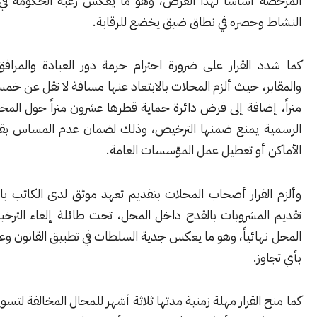
 أساساً لهذا الغرض، وهو ما يعكس رغبة الحكومة في ضبط هذا
وحصره في نطاق ضيق يخضع للرقابة.
 القرار على ضرورة احترام حرمة دور العبادة والمرافق التعليمية
، حيث ألزم المحلات بالابتعاد عنها مسافة لا تقل عن خمسة وسبعين
ضافة إلى فرض دائرة حماية قطرها عشرون متراً حول المخافر والدوائر
 يمنع ضمنها الترخيص، وذلك لضمان عدم المساس بقدسية هذه
 أو تعطيل عمل المؤسسات العامة.
لقرار أصحاب المحلات بتقديم تعهد موثق لدى الكاتب بالعدل بعدم
لمشروبات بالقدح داخل المحل، تحت طائلة إلغاء الترخيص وإغلاق
ائياً، وهو ما يعكس جدية السلطات في تطبيق القانون وعدم السماح
ز.
القرار مهلة زمنية مدتها ثلاثة أشهر للمحال المخالفة لتسوية أوضاعها