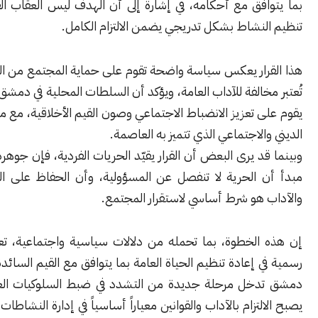
افق مع أحكامه، في إشارة إلى أن الهدف ليس العقاب الفوري وإنما
لنشاط بشكل تدريجي يضمن الالتزام الكامل.
رار يعكس سياسة واضحة تقوم على حماية المجتمع من المظاهر التي
خالفة للآداب العامة، ويؤكد أن السلطات المحلية في دمشق تتبنى نهجاً
 تعزيز الانضباط الاجتماعي وصون القيم الأخلاقية، مع مراعاة التنوع
الاجتماعي الذي تتميز به العاصمة.
د يرى البعض أن القرار يقيّد الحريات الفردية، فإن جوهره يقوم على
 الحرية لا تنفصل عن المسؤولية، وأن الحفاظ على النظام العام
 هو شرط أساسي لاستقرار المجتمع.
الخطوة، بما تحمله من دلالات سياسية واجتماعية، تعكس إرادة
 إعادة تنظيم الحياة العامة بما يتوافق مع القيم السائدة، وتؤكد أن
خل مرحلة جديدة من التشدد في ضبط السلوكيات العامة، حيث
لتزام بالآداب والقوانين معياراً أساسياً في إدارة النشاطات الاقتصادية