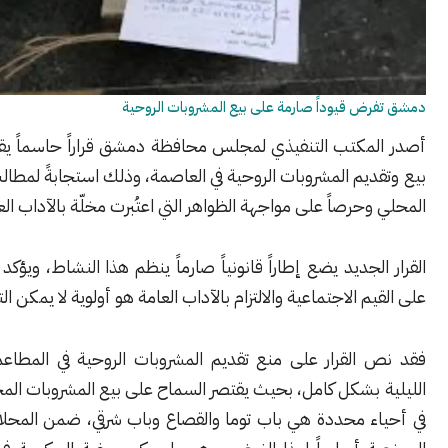
 قيوداً صارمة على بيع المشروبات الروحية
مكتب التنفيذي لمجلس محافظة دمشق قراراً حاسماً يقضي بتقييد
يم المشروبات الروحية في العاصمة، وذلك استجابةً لمطالب المجتمع
حرصاً على مواجهة الظواهر التي اعتُبرت مخلّة بالآداب العامة.
لجديد يضع إطاراً قانونياً صارماً ينظم هذا النشاط، ويؤكد أن الحفاظ
م الاجتماعية والالتزام بالآداب العامة هو أولوية لا يمكن التهاون فيها.
القرار على منع تقديم المشروبات الروحية في المطاعم والملاهي
 بشكل كامل، بحيث يقتصر السماح على بيع المشروبات المختومة فقط
ء محددة هي باب توما والقصاع وباب شرقي، ضمن المحلات التجارية