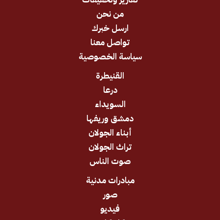
من نحن
ارسل خبرك
تواصل معنا
سياسة الخصوصية
القنيطرة
درعا
السويداء
دمشق وريفها
أبناء الجولان
تراث الجولان
صوت الناس
مبادرات مدنية
صور
فيديو