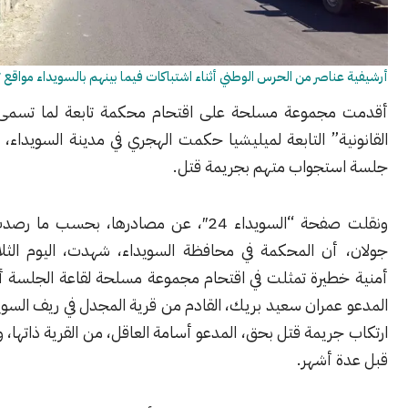
ناصر من الحرس الوطني أثناء اشتباكات فيما بينهم بالسويداء مواقع تواصل
جموعة مسلحة على اقتحام محكمة تابعة لما تسمى بـ “اللجنة
ة” التابعة لميليشيا حكمت الهجري في مدينة السويداء، وذلك أثناء
تجواب متهم بجريمة قتل.
ونقلت صفحة “السويداء 24″، عن مصادرها، بحسب ما رصدت مؤسسة
أن المحكمة في محافظة السويداء، شهدت، اليوم الثلاثاء، حادثة
طيرة تمثلت في اقتحام مجموعة مسلحة لقاعة الجلسة أثناء عرض،
مران سعيد بريك، القادم من قرية المجدل في ريف السويداء، بتهمة
ريمة قتل بحق، المدعو أسامة العاقل، من القرية ذاتها، والتي وقعت
 أشهر.