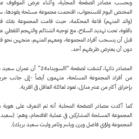
مصادر الصفحة المحلية، وأثناء عرض الموقوف على القاضي
اليوم للاستجواب، اقتحمت مجموعة مسلحة يقودها، سعيد بريك،
لمتهم) قاعة المحكمة، حيث قامت المجموعة بفك قيود المتهم
تحت تهديد السلاح، مع توجيه الشتائم والتهجم اللفظي على القاضي،
ينسحب أفراد المجموعة، ومعهم المتهم، متجهين نحو قرية المتهم،
يعترض طريقهم أحد.
المصادر ذاتها، كشفت لصفحة “االسويداء24” أن عمران سعيد بريك وعدد
د المجموعة المسلحة، متهمون أيضاً -إلى جانب جريمة القتل–
كثر من عشر منازل، تعود لعائلة العاقل في القرية.
ت مصادر الصفحة المحلية أنه تم التعرف على هوية بعض أفراد
ة المسلحة المشاركين في عملية الاقتحام، وهم: (سعيد بريك-قائد
ة ولؤي فاضل ويزن وياسر وثامر وليث سعيد بريك).