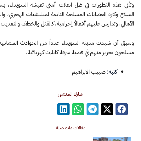
ذه التطورات في ظل انفلات أمني تعيشه السويداء، بسبب انتشار
كثرة العصابات المسلحة التابعة لميليشيات الهجري، والتي تثير قلق
 وتمارس عليهم أفعالاً إجرامية، كالقتل والخطف والتعذيب.
 شهدت مدينة السويداء عدداً من الحوادث المشابهة، إذ حاول
حرير متهم في قضية سرقة كابلات كهربائية.
كتبه:
صهيب الابراهيم
شارك المنشور
مقالات ذات صلة