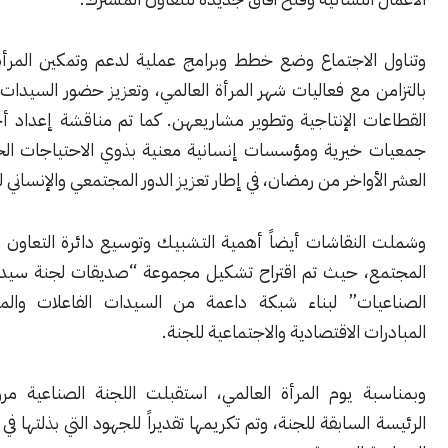
الاجتماع وضع خطط وبرامج عملية لدعم وتمكين المرأة اقتصادياً،
 مع فعاليات شهر المرأة العالمي، وتعزيز حضور السيدات في مختلف
 الإنتاجية وتطوير مشاريعهن. كما تم مناقشة إعداد أجندة لزيارة
خيرية ومؤسسات إنسانية معنية بذوي الاحتياجات الخاصة خلال
أواخر من رمضان، في إطار تعزيز الدور المجتمعي والإنساني للجنة.
لنقاشات أيضاً أهمية التشبيك وتوسيع دائرة التعاون مع سيدات
، حيث تم اقتراح تشكيل مجموعة “صديقات لجنة سيدات الأعمال
ات” لبناء شبكة داعمة من السيدات الفاعلات والمساهمة في
ت الاقتصادية والاجتماعية للجنة.
ة يوم المرأة العالمي، استقبلت اللجنة الصناعية مروة الأيتوني،
السابقة للجنة، وتم تكريمها تقديراً للجهود التي بذلتها في دعم المرأة