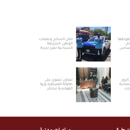
خطوطها
أمان السائح ونغمات
خل
الوطن: الشرطة
لمساس
السياحية تعزز تجربة
العودة والسياحة في
سوريا
الزور
تعاون تنموي على
تصادية
طاولة القنيطرة وزوا
رات
الهولندية تبحثان
أولويات المرحلة
المقبلة
نيطرة
مبادرات مدنية