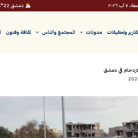
 ٧ آب ٢٠٢٦
دمشق 22°C
قارير وتحقيقات
مدونات
المجتمع والناس
ثقافة وفنون
ا
لازدحام في دمشق