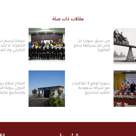
مقالات ذات صلة
من سرق سوريا حرّ..
جرمانا ترسم 
ومن لم يسرقها يدفع
الحمراء: لا للتد
الفاتورة
الخارجي ولا ل
بالسلم الأهلي
سوريا توقع 3 اتفاقيات
افتتاح مطار دير 
مع شركة سعودية
الدولي برؤية اق
لتنفيذ مشاريع
ومشاريع بمليا
الكهرباء من الطاقة
الدولارات ​
الشمسية
الرئيسية
الق